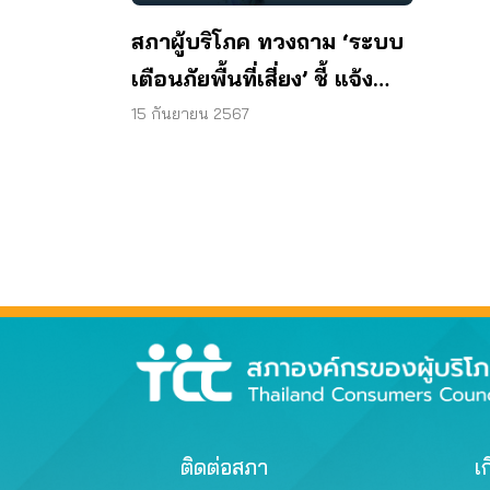
สภาผู้บริโภค ทวงถาม ‘ระบบ
เตือนภัยพื้นที่เสี่ยง’ ชี้ แจ้ง
ผ่านแอปฯ ไลน์ ยังไม่พอ
15 กันยายน 2567
ติดต่อสภา
เก