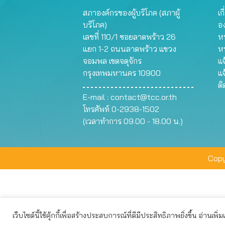
สภาองค์กรของผู้บริโภค (สภาผู้
เก
บริโภค)
อ
เลขที่ 110/1 ซอยลาดพร้าว 26
หน
แยก 1-2 ถนนลาดพร้าว แขวง
ห
จอมพล เขตจตุจักร
แจ
กรุงเทพมหานคร 10900
แจ
ต
E-mail :
contact@tcc.or.th
โทรศัพท์ 0-2938-1502
(เวลาทำการ 09.00 - 18.00 น.)
Copy
เว็บไซต์นี้ใช้คุ้กกี้เพื่อสร้างประสบการณ์ที่ดีมีประสิทธิภาพยิ่งขึ้น อ่านเพิ่
เว็บไซต์นี้ใช้คุกกี้เพื่อมอบประสบการณ์การใช้งานที่ดีให้แก่ท