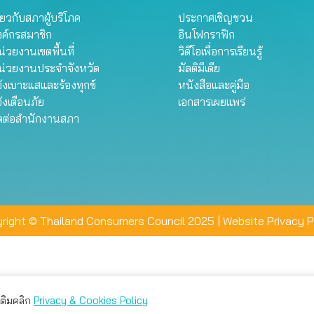
ี่ยวกับสภาผู้บริโภค
ประกาศเชิญชวน
งค์กรสมาชิก
อินโฟกราฟิก
่วยงานเขตพื้นที่
วิดีโอเพื่อการเรียนรู้
น่วยงานประจำจังหวัด
มัลติมีเดีย
้งเบาะแสและร้องทุกข์
หนังสือและคู่มือ
้งเตือนภัย
เอกสารเผยแพร่
ิดต่อสำนักงานสภา
right © Thailand Consumers Council 2025 |
Website Privacy P
มเติมคลิก
Privacy & Cookies Policy
่าน คุณสามารถเลือกตั้งค่าความเป็นส่วนตัวได้