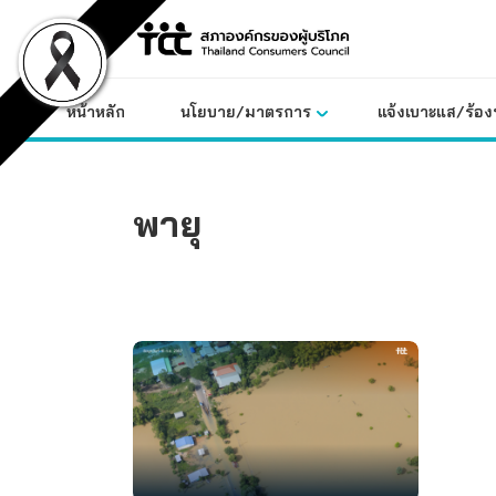
Skip
to
content
หน้าหลัก
นโยบาย/มาตรการ
แจ้งเบาะแส/ร้องท
พายุ