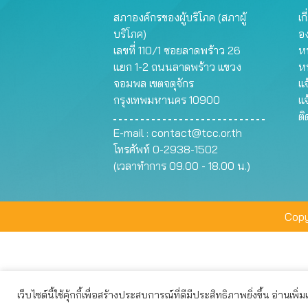
สภาองค์กรของผู้บริโภค (สภาผู้
เก
บริโภค)
อ
เลขที่ 110/1 ซอยลาดพร้าว 26
หน
แยก 1-2 ถนนลาดพร้าว แขวง
ห
จอมพล เขตจตุจักร
แจ
กรุงเทพมหานคร 10900
แจ
ต
E-mail :
contact@tcc.or.th
โทรศัพท์ 0-2938-1502
(เวลาทำการ 09.00 - 18.00 น.)
Copy
เว็บไซต์นี้ใช้คุ้กกี้เพื่อสร้างประสบการณ์ที่ดีมีประสิทธิภาพยิ่งขึ้น อ่านเพิ่
เว็บไซต์นี้ใช้คุกกี้เพื่อมอบประสบการณ์การใช้งานที่ดีให้แก่ท