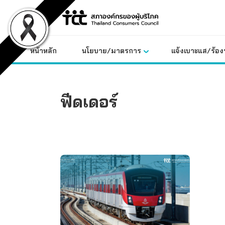
Skip
to
content
หน้าหลัก
นโยบาย/มาตรการ
แจ้งเบาะแส/ร้องท
ฟีดเดอร์