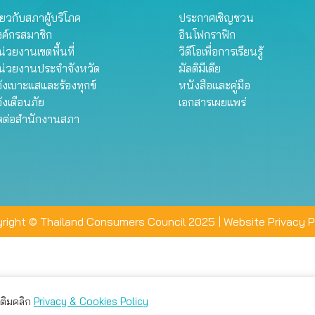
ี่ยวกับสภาผู้บริโภค
ประกาศเชิญชวน
งค์กรสมาชิก
อินโฟกราฟิก
่วยงานเขตพื้นที่
วิดีโอเพื่อการเรียนรู้
น่วยงานประจำจังหวัด
มัลติมีเดีย
้งเบาะแสและร้องทุกข์
หนังสือและคู่มือ
้งเตือนภัย
เอกสารเผยแพร่
ิดต่อสำนักงานสภา
right © Thailand Consumers Council 2025 |
Website Privacy P
มเติมคลิก
Privacy & Cookies Policy
่าน คุณสามารถเลือกตั้งค่าความเป็นส่วนตัวได้