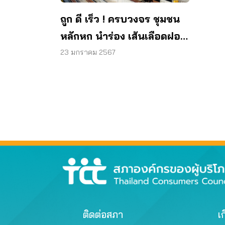
ถูก ดี เร็ว ! ครบวงจร ชุมชน
หลักหก นำร่อง เส้นเลือดฝอย
ขนคนใช้รถไฟฟ้าสีแดง
23 มกราคม 2567
ติดต่อสภา
เก