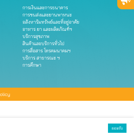
การเงินและการธนาคาร
การขนส่งและยานพาหนะ
อสังหาริมทรัพย์และที่อยู่อาศัย
อาหาร ยา และผลิตภัณฑ์ฯ
บริการสุขภาพ
สินค้าและบริการทั่วไป
การสื่อสาร โทรคมนาคมฯ
บริการ สาธารณะ ฯ
การศึกษา
olicy
ยอมรับ
ยอมรับทั้งหมด
ตั้งค่า
ปฏิเสธ