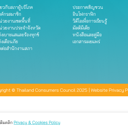
ี่ยวกับสภาผู้บริโภค
ประกาศเชิญชวน
งค์กรสมาชิก
อินโฟกราฟิก
่วยงานเขตพื้นที่
วิดีโอเพื่อการเรียนรู้
น่วยงานประจำจังหวัด
มัลติมีเดีย
้งเบาะแสและร้องทุกข์
หนังสือและคู่มือ
้งเตือนภัย
เอกสารเผยแพร่
ิดต่อสำนักงานสภา
right © Thailand Consumers Council 2025 |
Website Privacy P
มเติมคลิก
Privacy & Cookies Policy
่าน คุณสามารถเลือกตั้งค่าความเป็นส่วนตัวได้