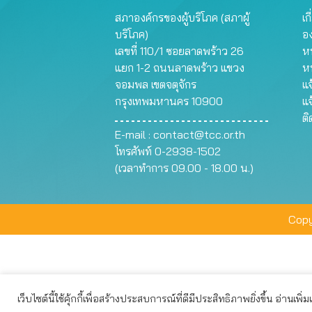
สภาองค์กรของผู้บริโภค (สภาผู้
เก
บริโภค)
อ
เลขที่ 110/1 ซอยลาดพร้าว 26
หน
แยก 1-2 ถนนลาดพร้าว แขวง
ห
จอมพล เขตจตุจักร
แจ
กรุงเทพมหานคร 10900
แจ
ต
E-mail :
contact@tcc.or.th
โทรศัพท์ 0-2938-1502
(เวลาทำการ 09.00 - 18.00 น.)
Copy
เว็บไซต์นี้ใช้คุ้กกี้เพื่อสร้างประสบการณ์ที่ดีมีประสิทธิภาพยิ่งขึ้น อ่านเพิ่
เว็บไซต์นี้ใช้คุกกี้เพื่อมอบประสบการณ์การใช้งานที่ดีให้แก่ท