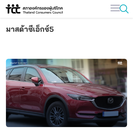
Skip
to
content
มาสด้าซีเอ็กซ์5