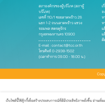
สภาองค์กรของผู้บริโภค (สภาผู้
เก
บริโภค)
อ
เลขที่ 110/1 ซอยลาดพร้าว 26
หน
แยก 1-2 ถนนลาดพร้าว แขวง
ห
จอมพล เขตจตุจักร
แจ
กรุงเทพมหานคร 10900
แจ
ต
E-mail :
contact@tcc.or.th
โทรศัพท์ 0-2938-1502
(เวลาทำการ 09.00 - 18.00 น.)
Copy
เว็บไซต์นี้ใช้คุ้กกี้เพื่อสร้างประสบการณ์ที่ดีมีประสิทธิภาพยิ่งขึ้น อ่านเพิ่
เว็บไซต์นี้ใช้คุกกี้เพื่อมอบประสบการณ์การใช้งานที่ดีให้แก่ท