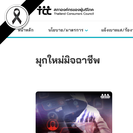
Skip
to
content
หน้าหลัก
นโยบาย/มาตรการ
แจ้งเบาะแส/ร้องท
มุกใหม่มิจฉาชีพ