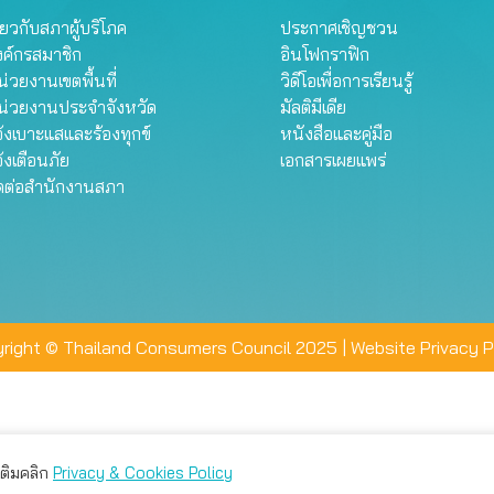
ี่ยวกับสภาผู้บริโภค
ประกาศเชิญชวน
งค์กรสมาชิก
อินโฟกราฟิก
่วยงานเขตพื้นที่
วิดีโอเพื่อการเรียนรู้
น่วยงานประจำจังหวัด
มัลติมีเดีย
้งเบาะแสและร้องทุกข์
หนังสือและคู่มือ
้งเตือนภัย
เอกสารเผยแพร่
ิดต่อสำนักงานสภา
right © Thailand Consumers Council 2025 |
Website Privacy P
มเติมคลิก
Privacy & Cookies Policy
่าน คุณสามารถเลือกตั้งค่าความเป็นส่วนตัวได้