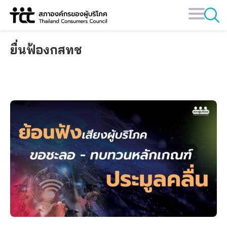
Skip
to
content
ยื่นฟ้องกสทช