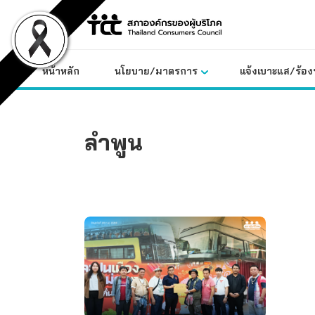
Skip
to
content
หน้าหลัก
นโยบาย/มาตรการ
แจ้งเบาะแส/ร้องท
ลำพูน