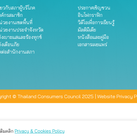
ี่ยวกับสภาผู้บริโภค
ประกาศเชิญชวน
งค์กรสมาชิก
อินโฟกราฟิก
่วยงานเขตพื้นที่
วิดีโอเพื่อการเรียนรู้
น่วยงานประจำจังหวัด
มัลติมีเดีย
้งเบาะแสและร้องทุกข์
หนังสือและคู่มือ
้งเตือนภัย
เอกสารเผยแพร่
ิดต่อสำนักงานสภา
right © Thailand Consumers Council 2025 |
Website Privacy P
มเติมคลิก
Privacy & Cookies Policy
่าน คุณสามารถเลือกตั้งค่าความเป็นส่วนตัวได้