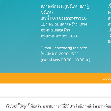
สภาองค์กรของผู้บริโภค (สภาผู้
เก
บริโภค)
อ
เลขที่ 110/1 ซอยลาดพร้าว 26
หน
แยก 1-2 ถนนลาดพร้าว แขวง
ห
จอมพล เขตจตุจักร
แจ
กรุงเทพมหานคร 10900
แจ
ต
E-mail :
contact@tcc.or.th
โทรศัพท์ 0-2938-1502
(เวลาทำการ 09.00 - 18.00 น.)
Copy
เว็บไซต์นี้ใช้คุ้กกี้เพื่อสร้างประสบการณ์ที่ดีมีประสิทธิภาพยิ่งขึ้น อ่านเพิ่
เว็บไซต์นี้ใช้คุกกี้เพื่อมอบประสบการณ์การใช้งานที่ดีให้แก่ท