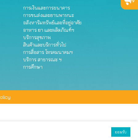
การเงินและการธนาคาร
การขนส่งและยานพาหนะ
อสังหาริมทรัพย์และที่อยู่อาศัย
อาหาร ยา และผลิตภัณฑ์ฯ
บริการสุขภาพ
สินค้าและบริการทั่วไป
การสื่อสาร โทรคมนาคมฯ
บริการ สาธารณะ ฯ
การศึกษา
olicy
ยอมรับ
ยอมรับทั้งหมด
ตั้งค่า
ปฏิเสธ