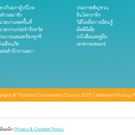
ี่ยวกับสภาผู้บริโภค
ประกาศเชิญชวน
งค์กรสมาชิก
อินโฟกราฟิก
่วยงานเขตพื้นที่
วิดีโอเพื่อการเรียนรู้
น่วยงานประจำจังหวัด
มัลติมีเดีย
้งเบาะแสและร้องทุกข์
หนังสือและคู่มือ
้งเตือนภัย
เอกสารเผยแพร่
ิดต่อสำนักงานสภา
right © Thailand Consumers Council 2025 |
Website Privacy P
มเติมคลิก
Privacy & Cookies Policy
่าน คุณสามารถเลือกตั้งค่าความเป็นส่วนตัวได้