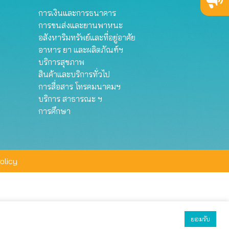
การเงินและการธนาคาร
การขนส่งและยานพาหนะ
อสังหาริมทรัพย์และที่อยู่อาศัย
อาหาร ยา และผลิตภัณฑ์ฯ
บริการสุขภาพ
สินค้าและบริการทั่วไป
การสื่อสาร โทรคมนาคมฯ
บริการ สาธารณะ ฯ
การศึกษา
olicy
ยอมรับ
ยอมรับทั้งหมด
ตั้งค่า
ปฏิเสธ