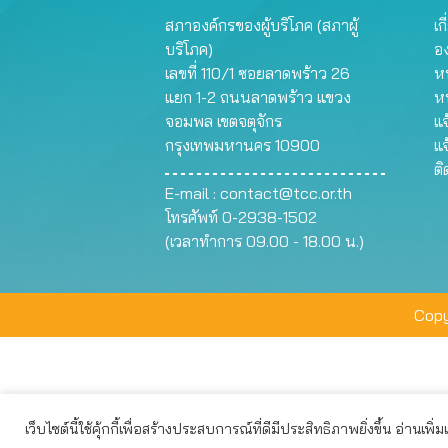
สภาองค์กรของผู้บริโภค (สภาผู้
เก
บริโภค)
อ
เลขที่ 110/1 ซอยลาดพร้าว 26
หน
แยก 1-2 ถนนลาดพร้าว แขวง
ห
จอมพล เขตจตุจักร
แจ
กรุงเทพมหานคร 10900
แจ
ต
E-mail :
contact@tcc.or.th
โทรศัพท์ 0-2938-1502
(เวลาทำการ 09.00 - 18.00 น.)
Copy
เว็บไซต์นี้ใช้คุ้กกี้เพื่อสร้างประสบการณ์ที่ดีมีประสิทธิภาพยิ่งขึ้น อ่านเพิ่
เว็บไซต์นี้ใช้คุกกี้เพื่อมอบประสบการณ์การใช้งานที่ดีให้แก่ท