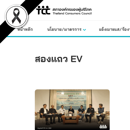
Skip
to
content
หน้าหลัก
นโยบาย/มาตรการ
แจ้งเบาะแส/ร้องท
สองแถว EV