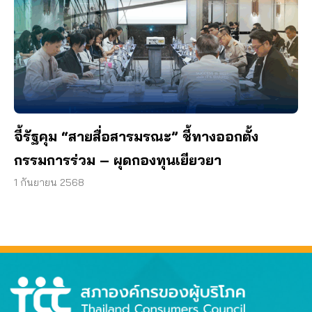
จี้รัฐคุม “สายสื่อสารมรณะ” ชี้ทางออกตั้ง
กรรมการร่วม – ผุดกองทุนเยียวยา
1 กันยายน 2568