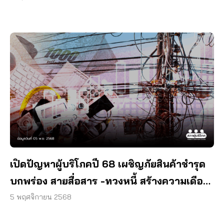
เปิดปัญหาผู้บริโภคปี 68 เผชิญภัยสินค้าชำรุด
บกพร่อง สายสื่อสาร -ทวงหนี้ สร้างความเดือด
ร้อนมากสุด
5 พฤศจิกายน 2568