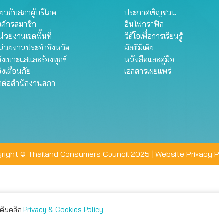
ี่ยวกับสภาผู้บริโภค
ประกาศเชิญชวน
งค์กรสมาชิก
อินโฟกราฟิก
่วยงานเขตพื้นที่
วิดีโอเพื่อการเรียนรู้
น่วยงานประจำจังหวัด
มัลติมีเดีย
้งเบาะแสและร้องทุกข์
หนังสือและคู่มือ
้งเตือนภัย
เอกสารเผยแพร่
ิดต่อสำนักงานสภา
right © Thailand Consumers Council 2025 |
Website Privacy P
มเติมคลิก
Privacy & Cookies Policy
่าน คุณสามารถเลือกตั้งค่าความเป็นส่วนตัวได้