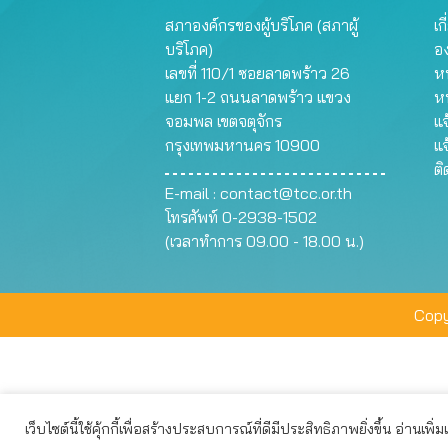
สภาองค์กรของผู้บริโภค (สภาผู้
เก
บริโภค)
อ
เลขที่ 110/1 ซอยลาดพร้าว 26
หน
แยก 1-2 ถนนลาดพร้าว แขวง
ห
จอมพล เขตจตุจักร
แจ
กรุงเทพมหานคร 10900
แจ
ต
E-mail :
contact@tcc.or.th
โทรศัพท์ 0-2938-1502
(เวลาทำการ 09.00 - 18.00 น.)
Copy
เว็บไซต์นี้ใช้คุ้กกี้เพื่อสร้างประสบการณ์ที่ดีมีประสิทธิภาพยิ่งขึ้น อ่านเพิ่
เว็บไซต์นี้ใช้คุกกี้เพื่อมอบประสบการณ์การใช้งานที่ดีให้แก่ท