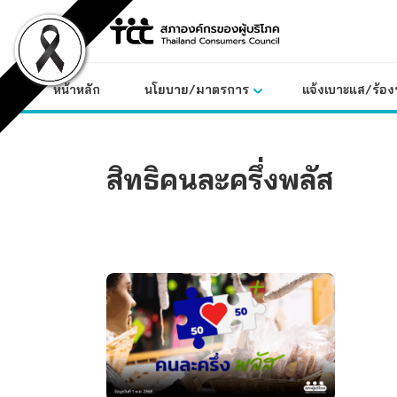
Skip
to
content
หน้าหลัก
นโยบาย/มาตรการ
แจ้งเบาะแส/ร้องท
สิทธิคนละครึ่งพลัส