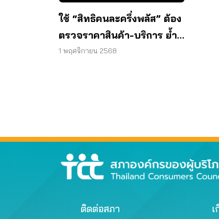
ใช้ “สิทธิคนละครึ่งพลัส” ต้อง
ตรวจราคาสินค้า-บริการ ย้ำ
ร้านฉวยโอกาสโทษจำคุก 7 ปี
1 พฤศจิกายน 2568
ติดต่อสภา
เก