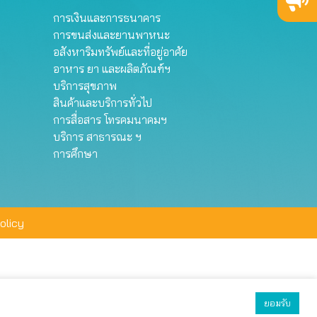
การเงินและการธนาคาร
การขนส่งและยานพาหนะ
อสังหาริมทรัพย์และที่อยู่อาศัย
อาหาร ยา และผลิตภัณฑ์ฯ
บริการสุขภาพ
สินค้าและบริการทั่วไป
การสื่อสาร โทรคมนาคมฯ
บริการ สาธารณะ ฯ
การศึกษา
olicy
ยอมรับ
ยอมรับทั้งหมด
ตั้งค่า
ปฏิเสธ