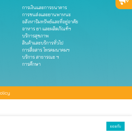
การเงินและการธนาคาร
การขนส่งและยานพาหนะ
อสังหาริมทรัพย์และที่อยู่อาศัย
อาหาร ยา และผลิตภัณฑ์ฯ
บริการสุขภาพ
สินค้าและบริการทั่วไป
การสื่อสาร โทรคมนาคมฯ
บริการ สาธารณะ ฯ
การศึกษา
olicy
ยอมรับ
ยอมรับทั้งหมด
ตั้งค่า
ปฏิเสธ