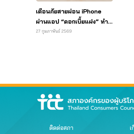
เตือนภัยสายผ่อน iPhone
ผ่านแอป “ดอกเบี้ยแฝง” ทำ
หนี้พุ่ง!
27 กุมภาพันธ์ 2569
ติดต่อสภา
เก