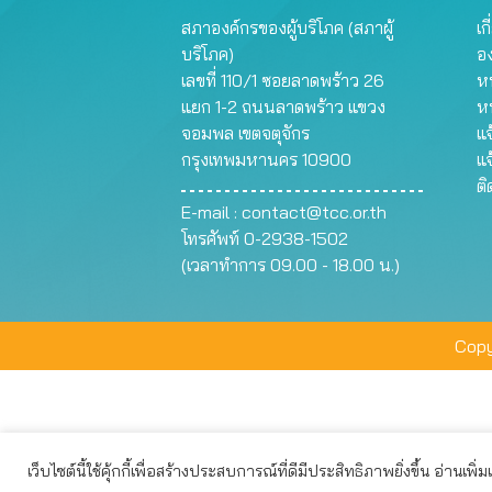
สภาองค์กรของผู้บริโภค (สภาผู้
เก
บริโภค)
อ
เลขที่ 110/1 ซอยลาดพร้าว 26
หน
แยก 1-2 ถนนลาดพร้าว แขวง
ห
จอมพล เขตจตุจักร
แจ
กรุงเทพมหานคร 10900
แจ
ต
E-mail :
contact@tcc.or.th
โทรศัพท์ 0-2938-1502
(เวลาทำการ 09.00 - 18.00 น.)
Copy
เว็บไซต์นี้ใช้คุ้กกี้เพื่อสร้างประสบการณ์ที่ดีมีประสิทธิภาพยิ่งขึ้น อ่านเพิ่
เว็บไซต์นี้ใช้คุกกี้เพื่อมอบประสบการณ์การใช้งานที่ดีให้แก่ท