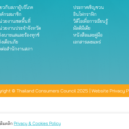
ี่ยวกับสภาผู้บริโภค
ประกาศเชิญชวน
งค์กรสมาชิก
อินโฟกราฟิก
่วยงานเขตพื้นที่
วิดีโอเพื่อการเรียนรู้
น่วยงานประจำจังหวัด
มัลติมีเดีย
้งเบาะแสและร้องทุกข์
หนังสือและคู่มือ
้งเตือนภัย
เอกสารเผยแพร่
ิดต่อสำนักงานสภา
right © Thailand Consumers Council 2025 |
Website Privacy P
มเติมคลิก
Privacy & Cookies Policy
่าน คุณสามารถเลือกตั้งค่าความเป็นส่วนตัวได้