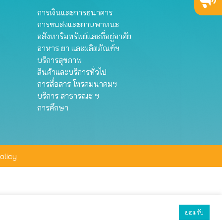
การเงินและการธนาคาร
การขนส่งและยานพาหนะ
อสังหาริมทรัพย์และที่อยู่อาศัย
อาหาร ยา และผลิตภัณฑ์ฯ
บริการสุขภาพ
สินค้าและบริการทั่วไป
การสื่อสาร โทรคมนาคมฯ
บริการ สาธารณะ ฯ
การศึกษา
olicy
ยอมรับ
ยอมรับทั้งหมด
ตั้งค่า
ปฏิเสธ