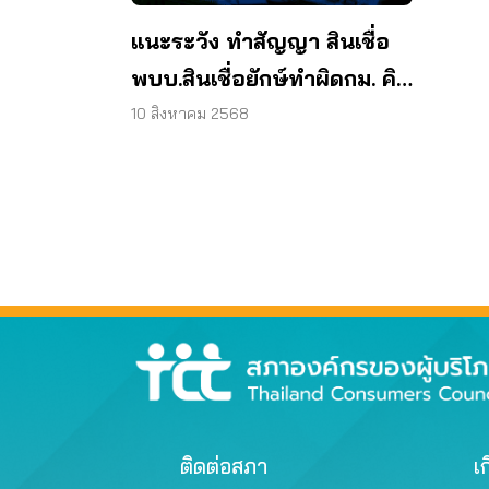
แนะระวัง ทำสัญญา สินเชื่อ
พบบ.สินเชื่อยักษ์ทำผิดกม. คิด
ดอกเบี้ยซ้ำซ้อน
10 สิงหาคม 2568
ติดต่อสภา
เก