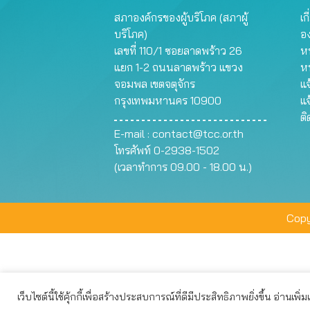
สภาองค์กรของผู้บริโภค (สภาผู้
เก
บริโภค)
อ
เลขที่ 110/1 ซอยลาดพร้าว 26
หน
แยก 1-2 ถนนลาดพร้าว แขวง
ห
จอมพล เขตจตุจักร
แจ
กรุงเทพมหานคร 10900
แจ
ต
E-mail :
contact@tcc.or.th
โทรศัพท์ 0-2938-1502
(เวลาทำการ 09.00 - 18.00 น.)
Copy
เว็บไซต์นี้ใช้คุ้กกี้เพื่อสร้างประสบการณ์ที่ดีมีประสิทธิภาพยิ่งขึ้น อ่านเพิ่
เว็บไซต์นี้ใช้คุกกี้เพื่อมอบประสบการณ์การใช้งานที่ดีให้แก่ท