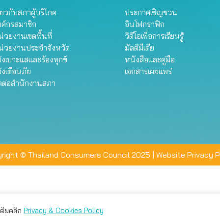
ี่ยวกับสภาผู้บริโภค
ประกาศเชิญชวน
งค์กรสมาชิก
อินโฟกราฟิก
่วยงานเขตพื้นที่
วิดีโอเพื่อการเรียนรู้
น่วยงานประจำจังหวัด
มัลติมีเดีย
้งเบาะแสและร้องทุกข์
หนังสือและคู่มือ
้งเตือนภัย
เอกสารเผยแพร่
ิดต่อสำนักงานสภา
right © Thailand Consumers Council 2025 |
Website Privacy P
มเติมคลิก
Privacy & Cookies Policy
่าน คุณสามารถเลือกตั้งค่าความเป็นส่วนตัวได้