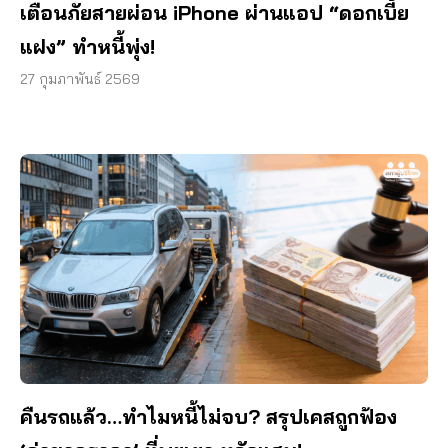
เตือนภัยสายผ่อน iPhone ผ่านแอป “ดอกเบี้ย
แฝง” ทำหนี้พุ่ง!
27 กุมภาพันธ์ 2569
คืนรถแล้ว…ทำไมหนี้ไม่จบ? สรุปเคสถูกฟ้อง