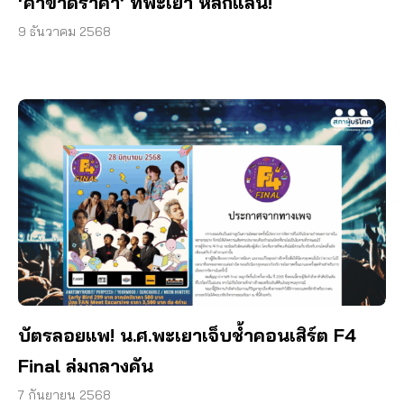
‘ค่าขาดราคา’ ที่พะเยา หลักแสน!
9 ธันวาคม 2568
บัตรลอยแพ! น.ศ.พะเยาเจ็บช้ำคอนเสิร์ต F4
Final ล่มกลางคัน
7 กันยายน 2568