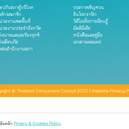
ี่ยวกับสภาผู้บริโภค
ประกาศเชิญชวน
งค์กรสมาชิก
อินโฟกราฟิก
่วยงานเขตพื้นที่
วิดีโอเพื่อการเรียนรู้
น่วยงานประจำจังหวัด
มัลติมีเดีย
้งเบาะแสและร้องทุกข์
หนังสือและคู่มือ
้งเตือนภัย
เอกสารเผยแพร่
ิดต่อสำนักงานสภา
right © Thailand Consumers Council 2025 |
Website Privacy P
มเติมคลิก
Privacy & Cookies Policy
่าน คุณสามารถเลือกตั้งค่าความเป็นส่วนตัวได้