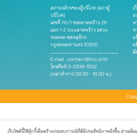
สภาองค์กรของผู้บริโภค (สภาผู้
เก
บริโภค)
อ
เลขที่ 110/1 ซอยลาดพร้าว 26
หน
แยก 1-2 ถนนลาดพร้าว แขวง
ห
จอมพล เขตจตุจักร
แจ
กรุงเทพมหานคร 10900
แจ
ต
E-mail :
contact@tcc.or.th
โทรศัพท์ 0-2938-1502
(เวลาทำการ 09.00 - 18.00 น.)
Copy
เว็บไซต์นี้ใช้คุ้กกี้เพื่อสร้างประสบการณ์ที่ดีมีประสิทธิภาพยิ่งขึ้น อ่านเพิ่
เว็บไซต์นี้ใช้คุกกี้เพื่อมอบประสบการณ์การใช้งานที่ดีให้แก่ท