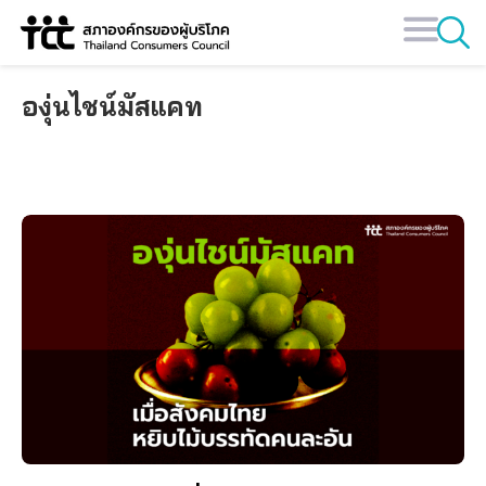
Skip
to
content
องุ่นไชน์มัสแคท