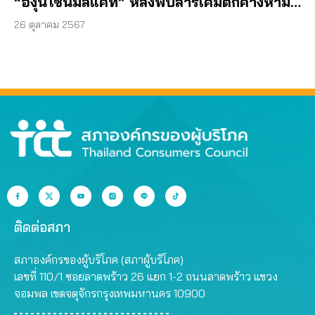
“องุ่นไชน์มัสแคท” หลังพบสารเคมีตกค้างห้าม
ใช้ในไทย
26 ตุลาคม 2567
ติดต่อสภา
สภาองค์กรของผู้บริโภค (สภาผู้บริโภค)
เลขที่ 110/1 ซอยลาดพร้าว 26 แยก 1-2 ถนนลาดพร้าว แขวง
จอมพล เขตจตุจักรกรุงเทพมหานคร 10900