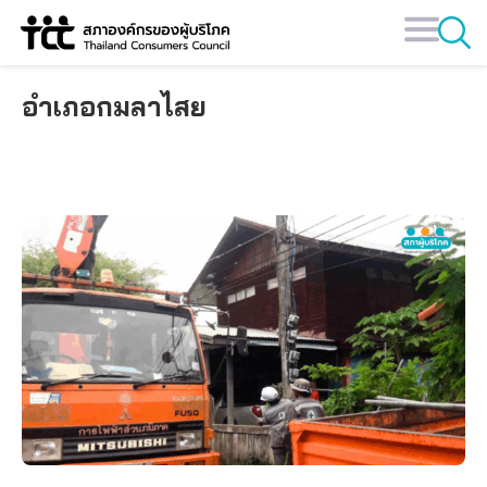
Skip
to
content
อำเภอกมลาไสย