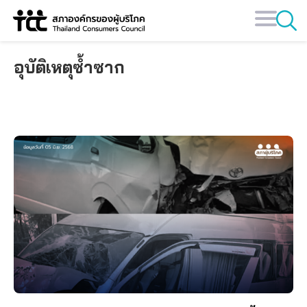
Skip
to
content
อุบัติเหตุซ้ำซาก