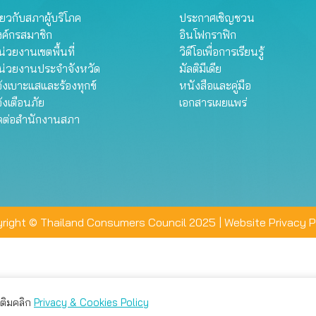
ี่ยวกับสภาผู้บริโภค
ประกาศเชิญชวน
งค์กรสมาชิก
อินโฟกราฟิก
่วยงานเขตพื้นที่
วิดีโอเพื่อการเรียนรู้
น่วยงานประจำจังหวัด
มัลติมีเดีย
้งเบาะแสและร้องทุกข์
หนังสือและคู่มือ
้งเตือนภัย
เอกสารเผยแพร่
ิดต่อสำนักงานสภา
right © Thailand Consumers Council 2025 |
Website Privacy P
มเติมคลิก
Privacy & Cookies Policy
่าน คุณสามารถเลือกตั้งค่าความเป็นส่วนตัวได้