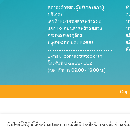
สภาองค์กรของผู้บริโภค (สภาผู้
เก
บริโภค)
อ
เลขที่ 110/1 ซอยลาดพร้าว 26
หน
แยก 1-2 ถนนลาดพร้าว แขวง
ห
จอมพล เขตจตุจักร
แจ
กรุงเทพมหานคร 10900
แจ
ต
E-mail :
contact@tcc.or.th
โทรศัพท์ 0-2938-1502
(เวลาทำการ 09.00 - 18.00 น.)
Copy
เว็บไซต์นี้ใช้คุ้กกี้เพื่อสร้างประสบการณ์ที่ดีมีประสิทธิภาพยิ่งขึ้น อ่านเพิ่
เว็บไซต์นี้ใช้คุกกี้เพื่อมอบประสบการณ์การใช้งานที่ดีให้แก่ท