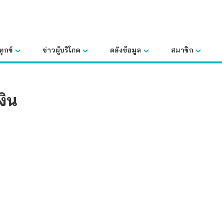
ุกข์
ข่าวผู้บริโภค
คลังข้อมูล
สมาชิก
งิน