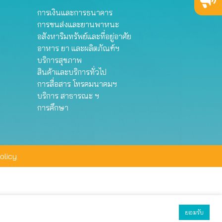
การเงินและการธนาคาร
การขนส่งและยานพาหนะ
อสังหาริมทรัพย์และที่อยู่อาศัย
อาหาร ยา และผลิตภัณฑ์ฯ
บริการสุขภาพ
สินค้าและบริการทั่วไป
การสื่อสาร โทรคมนาคมฯ
บริการ สาธารณะ ฯ
การศึกษา
olicy
ยอมรับ
ยอมรับทั้งหมด
ตั้งค่า
ปฏิเสธ