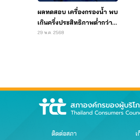
ผลทดสอบ เครื่องกรองน้ำ พบ
เกินครึ่งประสิทธิภาพต่ำกว่า
ฉลาก
29 พ.ค. 2568
ติดต่อสภา
เก