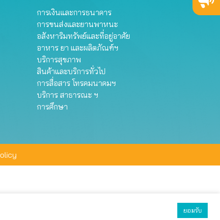
การเงินและการธนาคาร
การขนส่งและยานพาหนะ
อสังหาริมทรัพย์และที่อยู่อาศัย
อาหาร ยา และผลิตภัณฑ์ฯ
บริการสุขภาพ
สินค้าและบริการทั่วไป
การสื่อสาร โทรคมนาคมฯ
บริการ สาธารณะ ฯ
การศึกษา
olicy
ยอมรับ
ยอมรับทั้งหมด
ตั้งค่า
ปฏิเสธ