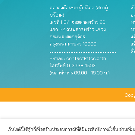
สภาองค์กรของผู้บริโภค (สภาผู้
เก
บริโภค)
อ
เลขที่ 110/1 ซอยลาดพร้าว 26
หน
แยก 1-2 ถนนลาดพร้าว แขวง
ห
จอมพล เขตจตุจักร
แจ
กรุงเทพมหานคร 10900
แจ
ต
E-mail :
contact@tcc.or.th
โทรศัพท์ 0-2938-1502
(เวลาทำการ 09.00 - 18.00 น.)
Copy
เว็บไซต์นี้ใช้คุ้กกี้เพื่อสร้างประสบการณ์ที่ดีมีประสิทธิภาพยิ่งขึ้น อ่านเพิ่
เว็บไซต์นี้ใช้คุกกี้เพื่อมอบประสบการณ์การใช้งานที่ดีให้แก่ท