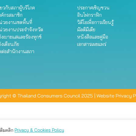
ี่ยวกับสภาผู้บริโภค
ประกาศเชิญชวน
งค์กรสมาชิก
อินโฟกราฟิก
่วยงานเขตพื้นที่
วิดีโอเพื่อการเรียนรู้
น่วยงานประจำจังหวัด
มัลติมีเดีย
้งเบาะแสและร้องทุกข์
หนังสือและคู่มือ
้งเตือนภัย
เอกสารเผยแพร่
ิดต่อสำนักงานสภา
right © Thailand Consumers Council 2025 |
Website Privacy P
มเติมคลิก
Privacy & Cookies Policy
่าน คุณสามารถเลือกตั้งค่าความเป็นส่วนตัวได้