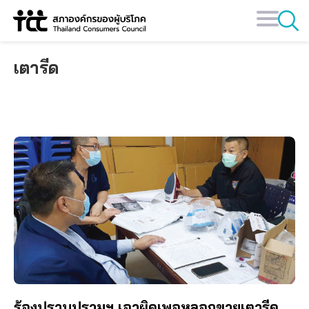
Skip
to
content
เตารีด
ร้องปราบปรามฯ เอาผิดเพจหลอกขายเตารีด