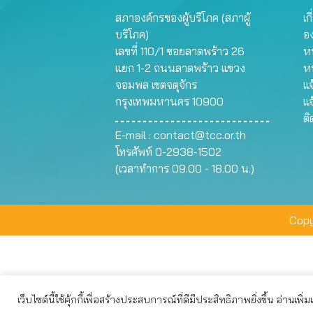
สภาองค์กรของผู้บริโภค (สภาผู้
เก
บริโภค)
อ
เลขที่ 110/1 ซอยลาดพร้าว 26
หน
แยก 1-2 ถนนลาดพร้าว แขวง
ห
จอมพล เขตจตุจักร
แจ
กรุงเทพมหานคร 10900
แจ
ต
E-mail :
contact@tcc.or.th
โทรศัพท์ 0-2938-1502
(เวลาทำการ 09.00 - 18.00 น.)
Copy
เว็บไซต์นี้ใช้คุ้กกี้เพื่อสร้างประสบการณ์ที่ดีมีประสิทธิภาพยิ่งขึ้น อ่านเพิ่
เว็บไซต์นี้ใช้คุกกี้เพื่อมอบประสบการณ์การใช้งานที่ดีให้แก่ท