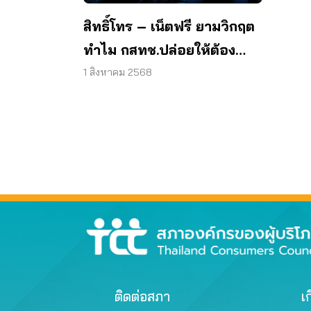
สิทธิ์โทร – เน็ตฟรี ยามวิกฤต
ทำไม กสทช.ปล่อยให้ต้อง
“กดรับ”
1 สิงหาคม 2568
ติดต่อสภา
เก