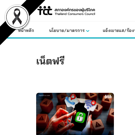
Skip
to
content
หน้าหลัก
นโยบาย/มาตรการ
แจ้งเบาะแส/ร้องท
เน็ตฟรี