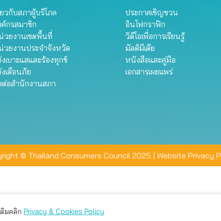
ี่ยวกับสภาผู้บริโภค
ประกาศเชิญชวน
งค์กรสมาชิก
อินโฟกราฟิก
่วยงานเขตพื้นที่
วิดีโอเพื่อการเรียนรู้
น่วยงานประจำจังหวัด
มัลติมีเดีย
้งเบาะแสและร้องทุกข์
หนังสือและคู่มือ
้งเตือนภัย
เอกสารเผยแพร่
ิดต่อสำนักงานสภา
right © Thailand Consumers Council 2025 |
Website Privacy P
มเติมคลิก
Privacy & Cookies Policy
่าน คุณสามารถเลือกตั้งค่าความเป็นส่วนตัวได้