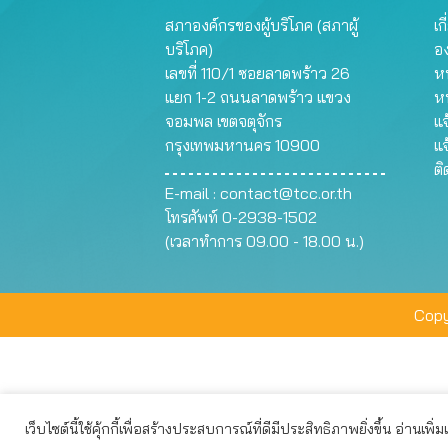
สภาองค์กรของผู้บริโภค (สภาผู้
เก
บริโภค)
อ
เลขที่ 110/1 ซอยลาดพร้าว 26
หน
แยก 1-2 ถนนลาดพร้าว แขวง
ห
จอมพล เขตจตุจักร
แจ
กรุงเทพมหานคร 10900
แจ
ต
E-mail :
contact@tcc.or.th
โทรศัพท์ 0-2938-1502
(เวลาทำการ 09.00 - 18.00 น.)
Copy
เว็บไซต์นี้ใช้คุ้กกี้เพื่อสร้างประสบการณ์ที่ดีมีประสิทธิภาพยิ่งขึ้น อ่านเพิ่
เว็บไซต์นี้ใช้คุกกี้เพื่อมอบประสบการณ์การใช้งานที่ดีให้แก่ท