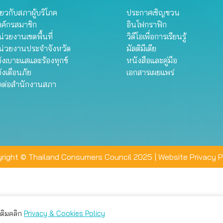
ี่ยวกับสภาผู้บริโภค
ประกาศเชิญชวน
งค์กรสมาชิก
อินโฟกราฟิก
่วยงานเขตพื้นที่
วิดีโอเพื่อการเรียนรู้
น่วยงานประจำจังหวัด
มัลติมีเดีย
้งเบาะแสและร้องทุกข์
หนังสือและคู่มือ
้งเตือนภัย
เอกสารเผยแพร่
ิดต่อสำนักงานสภา
right © Thailand Consumers Council 2025 |
Website Privacy P
มเติมคลิก
Privacy & Cookies Policy
่าน คุณสามารถเลือกตั้งค่าความเป็นส่วนตัวได้