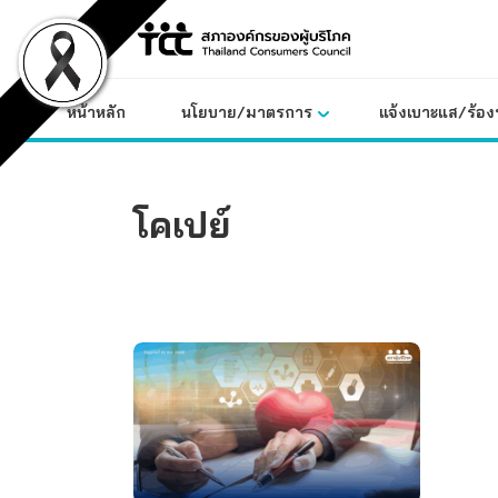
Skip
to
content
หน้าหลัก
นโยบาย/มาตรการ
แจ้งเบาะแส/ร้องท
โคเปย์