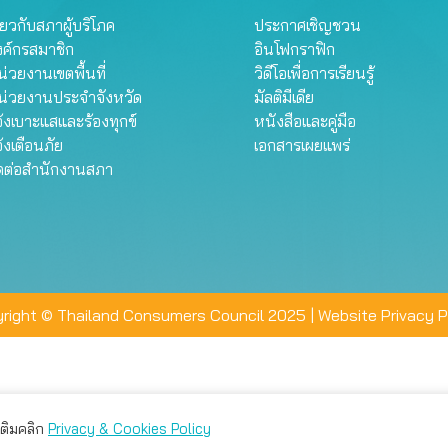
ี่ยวกับสภาผู้บริโภค
ประกาศเชิญชวน
งค์กรสมาชิก
อินโฟกราฟิก
่วยงานเขตพื้นที่
วิดีโอเพื่อการเรียนรู้
น่วยงานประจำจังหวัด
มัลติมีเดีย
้งเบาะแสและร้องทุกข์
หนังสือและคู่มือ
้งเตือนภัย
เอกสารเผยแพร่
ิดต่อสำนักงานสภา
right © Thailand Consumers Council 2025 |
Website Privacy P
มเติมคลิก
Privacy & Cookies Policy
่าน คุณสามารถเลือกตั้งค่าความเป็นส่วนตัวได้