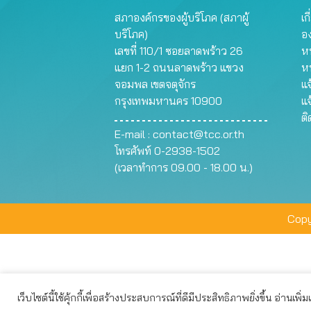
สภาองค์กรของผู้บริโภค (สภาผู้
เก
บริโภค)
อ
เลขที่ 110/1 ซอยลาดพร้าว 26
หน
แยก 1-2 ถนนลาดพร้าว แขวง
ห
จอมพล เขตจตุจักร
แจ
กรุงเทพมหานคร 10900
แจ
ต
E-mail :
contact@tcc.or.th
โทรศัพท์ 0-2938-1502
(เวลาทำการ 09.00 - 18.00 น.)
Copy
เว็บไซต์นี้ใช้คุ้กกี้เพื่อสร้างประสบการณ์ที่ดีมีประสิทธิภาพยิ่งขึ้น อ่านเพิ่
เว็บไซต์นี้ใช้คุกกี้เพื่อมอบประสบการณ์การใช้งานที่ดีให้แก่ท