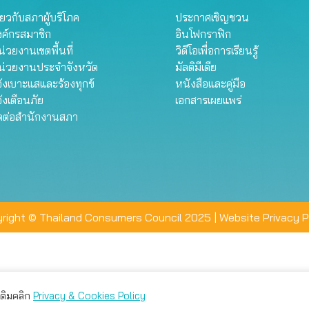
ี่ยวกับสภาผู้บริโภค
ประกาศเชิญชวน
งค์กรสมาชิก
อินโฟกราฟิก
่วยงานเขตพื้นที่
วิดีโอเพื่อการเรียนรู้
น่วยงานประจำจังหวัด
มัลติมีเดีย
้งเบาะแสและร้องทุกข์
หนังสือและคู่มือ
้งเตือนภัย
เอกสารเผยแพร่
ิดต่อสำนักงานสภา
right © Thailand Consumers Council 2025 |
Website Privacy P
มเติมคลิก
Privacy & Cookies Policy
่าน คุณสามารถเลือกตั้งค่าความเป็นส่วนตัวได้