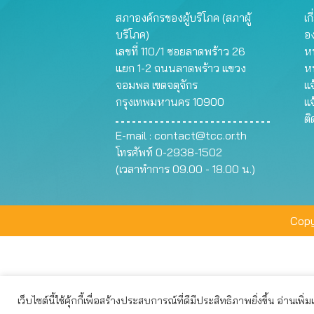
สภาองค์กรของผู้บริโภค (สภาผู้
เก
บริโภค)
อ
เลขที่ 110/1 ซอยลาดพร้าว 26
หน
แยก 1-2 ถนนลาดพร้าว แขวง
ห
จอมพล เขตจตุจักร
แจ
กรุงเทพมหานคร 10900
แจ
ต
E-mail :
contact@tcc.or.th
โทรศัพท์ 0-2938-1502
(เวลาทำการ 09.00 - 18.00 น.)
Copy
เว็บไซต์นี้ใช้คุ้กกี้เพื่อสร้างประสบการณ์ที่ดีมีประสิทธิภาพยิ่งขึ้น อ่านเพิ่
เว็บไซต์นี้ใช้คุกกี้เพื่อมอบประสบการณ์การใช้งานที่ดีให้แก่ท