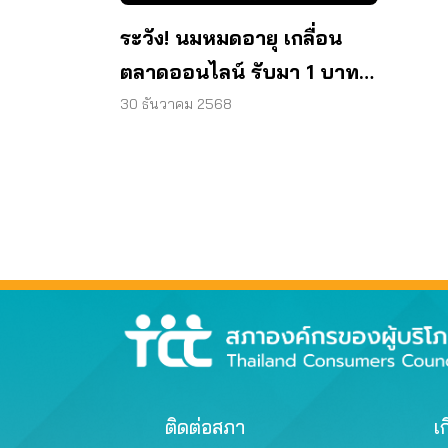
ระวัง! นมหมดอายุ เกลื่อน
ตลาดออนไลน์ รับมา 1 บาท
ขาย 10 บาท
30 ธันวาคม 2568
ติดต่อสภา
เก