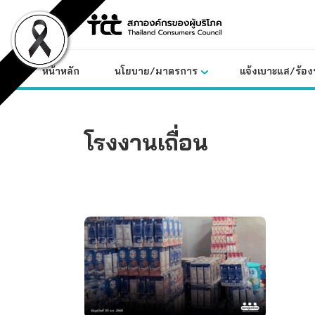
Skip
to
content
หน้าหลัก
นโยบาย/มาตรการ
แจ้งเบาะแส/ร้องท
โรงงานเถื่อน