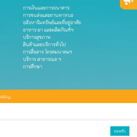
การเงินและการธนาคาร
การขนส่งและยานพาหนะ
อสังหาริมทรัพย์และที่อยู่อาศัย
อาหาร ยา และผลิตภัณฑ์ฯ
บริการสุขภาพ
สินค้าและบริการทั่วไป
การสื่อสาร โทรคมนาคมฯ
บริการ สาธารณะ ฯ
การศึกษา
olicy
ยอมรับ
ยอมรับทั้งหมด
ตั้งค่า
ปฏิเสธ