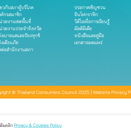
ี่ยวกับสภาผู้บริโภค
ประกาศเชิญชวน
งค์กรสมาชิก
อินโฟกราฟิก
่วยงานเขตพื้นที่
วิดีโอเพื่อการเรียนรู้
น่วยงานประจำจังหวัด
มัลติมีเดีย
้งเบาะแสและร้องทุกข์
หนังสือและคู่มือ
้งเตือนภัย
เอกสารเผยแพร่
ิดต่อสำนักงานสภา
right © Thailand Consumers Council 2025 |
Website Privacy P
มเติมคลิก
Privacy & Cookies Policy
่าน คุณสามารถเลือกตั้งค่าความเป็นส่วนตัวได้