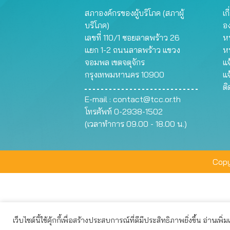
สภาองค์กรของผู้บริโภค (สภาผู้
เก
บริโภค)
อ
เลขที่ 110/1 ซอยลาดพร้าว 26
หน
แยก 1-2 ถนนลาดพร้าว แขวง
ห
จอมพล เขตจตุจักร
แจ
กรุงเทพมหานคร 10900
แจ
ต
E-mail :
contact@tcc.or.th
โทรศัพท์ 0-2938-1502
(เวลาทำการ 09.00 - 18.00 น.)
Copy
เว็บไซต์นี้ใช้คุ้กกี้เพื่อสร้างประสบการณ์ที่ดีมีประสิทธิภาพยิ่งขึ้น อ่านเพิ่
เว็บไซต์นี้ใช้คุกกี้เพื่อมอบประสบการณ์การใช้งานที่ดีให้แก่ท