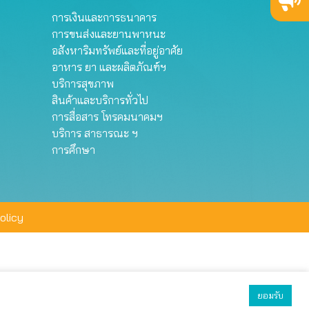
การเงินและการธนาคาร
การขนส่งและยานพาหนะ
อสังหาริมทรัพย์และที่อยู่อาศัย
อาหาร ยา และผลิตภัณฑ์ฯ
บริการสุขภาพ
สินค้าและบริการทั่วไป
การสื่อสาร โทรคมนาคมฯ
บริการ สาธารณะ ฯ
การศึกษา
olicy
ยอมรับ
ยอมรับทั้งหมด
ตั้งค่า
ปฏิเสธ