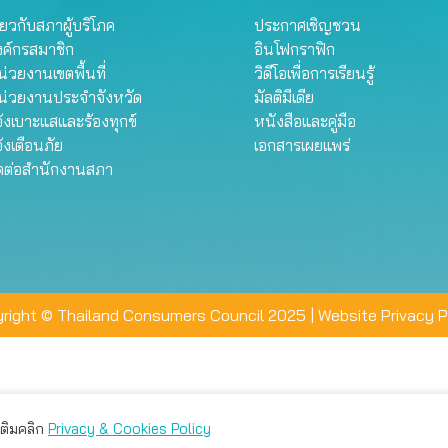
ี่ยวกับสภาผู้บริโภค
ประกาศเชิญชวน
งค์กรสมาชิก
อินโฟกราฟิก
่วยงานเขตพื้นที่
วิดีโอเพื่อการเรียนรู้
น่วยงานประจำจังหวัด
มัลติมีเดีย
้งเบาะแสและร้องทุกข์
หนังสือและคู่มือ
้งเตือนภัย
เอกสารเผยแพร่
ิดต่อสำนักงานสภา
right © Thailand Consumers Council 2025 |
Website Privacy P
มเติมคลิก
Privacy & Cookies Policy
่าน คุณสามารถเลือกตั้งค่าความเป็นส่วนตัวได้