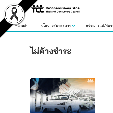
Skip
to
content
หน้าหลัก
นโยบาย/มาตรการ
แจ้งเบาะแส/ร้องท
ไม่ค้างชำระ