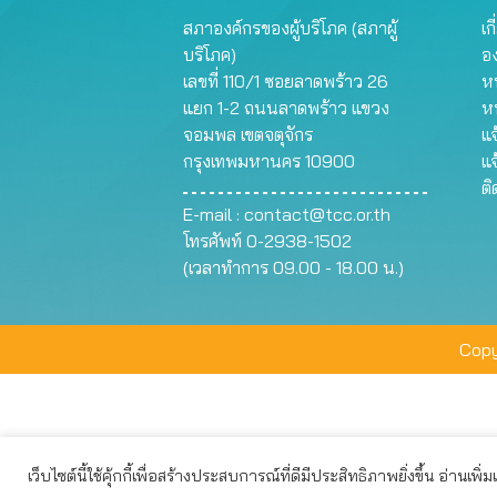
สภาองค์กรของผู้บริโภค (สภาผู้
เก
บริโภค)
อ
เลขที่ 110/1 ซอยลาดพร้าว 26
หน
แยก 1-2 ถนนลาดพร้าว แขวง
ห
จอมพล เขตจตุจักร
แจ
กรุงเทพมหานคร 10900
แจ
ต
E-mail :
contact@tcc.or.th
โทรศัพท์ 0-2938-1502
(เวลาทำการ 09.00 - 18.00 น.)
Copy
เว็บไซต์นี้ใช้คุ้กกี้เพื่อสร้างประสบการณ์ที่ดีมีประสิทธิภาพยิ่งขึ้น อ่านเพิ่
เว็บไซต์นี้ใช้คุกกี้เพื่อมอบประสบการณ์การใช้งานที่ดีให้แก่ท