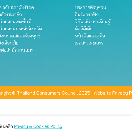
ี่ยวกับสภาผู้บริโภค
ประกาศเชิญชวน
งค์กรสมาชิก
อินโฟกราฟิก
่วยงานเขตพื้นที่
วิดีโอเพื่อการเรียนรู้
น่วยงานประจำจังหวัด
มัลติมีเดีย
้งเบาะแสและร้องทุกข์
หนังสือและคู่มือ
้งเตือนภัย
เอกสารเผยแพร่
ิดต่อสำนักงานสภา
right © Thailand Consumers Council 2025 |
Website Privacy P
มเติมคลิก
Privacy & Cookies Policy
่าน คุณสามารถเลือกตั้งค่าความเป็นส่วนตัวได้