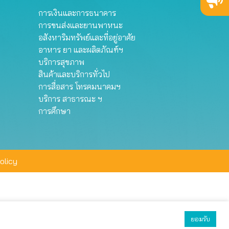
การเงินและการธนาคาร
การขนส่งและยานพาหนะ
อสังหาริมทรัพย์และที่อยู่อาศัย
อาหาร ยา และผลิตภัณฑ์ฯ
บริการสุขภาพ
สินค้าและบริการทั่วไป
การสื่อสาร โทรคมนาคมฯ
บริการ สาธารณะ ฯ
การศึกษา
olicy
ยอมรับ
ยอมรับทั้งหมด
ตั้งค่า
ปฏิเสธ