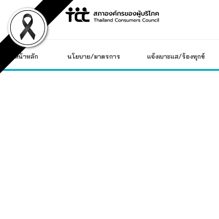
Skip
to
content
หน้าหลัก
นโยบาย/มาตรการ
แจ้งเบาะแส/ร้องทุกข์