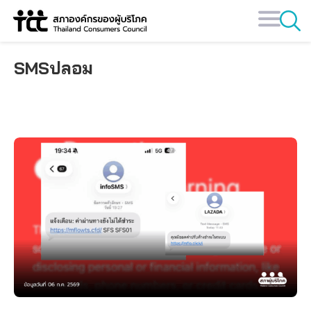
Skip
to
content
SMSปลอม