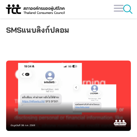
Skip
to
content
SMSแนบลิงก์ปลอม