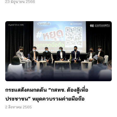
เงียบฉี่ !
23 มิถุนายน 2566
กระแสสังคมกดดัน “กสทช. ต้องสู้เพื่อ
ประชาชน” หยุดควบรวมค่ายมือถือ
2 สิงหาคม 2565