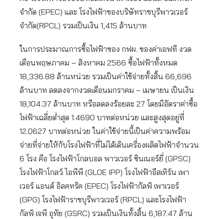
จำกัด (EPEC) และ โรงไฟฟ้าของบริษัทราชบุรีพาวเวอร์
จำกัด(RPCL) รวมเป็นเงิน 1,415 ล้านบาท
ในการประมาณการซื้อไฟฟ้าของ กฟผ. ของค่าเอฟที งวด
เดือนพฤษภาคม – สิงหาคม 2566 ซื้อไฟฟ้าทั้งหมด
18,336.88 ล้านหน่วย รวมเป็นค่าใช้จ่ายทั้งสิ้น 66,696
ล้านบาท ลดลงจากงวดเดือนมกราคม – เมษายน เป็นเงิน
18,104.37 ล้านบาท หรือลดลงร้อยละ 27 โดยมีอัตราค่าซื้อ
ไฟฟ้าเฉลี่ยต่ำสุด 1.4690 บาทต่อหน่วย และสูงสุดอยู่ที่
12.0627 บาทต่อหน่วย ในค่าใช้จ่ายนี้เป็นค่าความพร้อม
จ่ายที่จ่ายให้กับโรงไฟฟ้าที่ไม่ได้เดินเครื่องผลิตไฟฟ้าจำนวน
6 โรง คือ โรงไฟฟ้าโกลบอล พาวเวอร์ ซินเนอร์ยี่ (GPSC)
โรงไฟฟ้าโกลว์ ไอพีพี (GLOE IPP) โรงไฟฟ้าอีสเทิร์น เพา
เวอร์ แอนด์ อิลคทริค (EPEC) โรงไฟฟ้ากัลฟ์ เพาเวอร์
(GPG) โรงไฟฟ้าราชบุรีพาวเวอร์ (RPCL) และโรงไฟฟ้า
กัลฟ์ เจพี อุทัย (GSRC) รวมเป็นเงินทั้งสิ้น 6,187.47 ล้าน