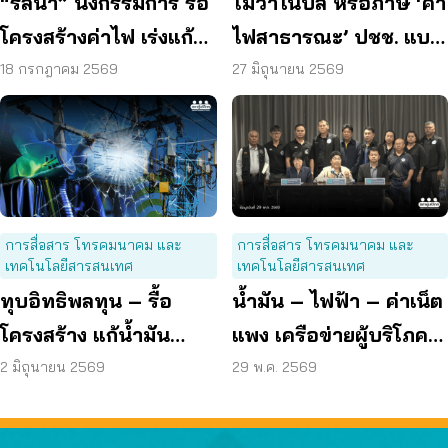
“รสนา” นั่งกรรมการ รื้อ
ไม่ว่าในบิล หรือภาษี ‘ค่า
โครงสร้างค่าไฟ เร่งแก้
ไฟสาธารณะ’ ปชช. แบก
ต้นเหตุพลังงานแพง
อยู่ดี ถ้ารัฐจริงใจต้องแก้
18 กรกฎาคม 2569
27 มิถุนายน 2569
ที่ “ต้นทุน”
การสื่อสาร โทรคมนาคม และ
การสื่อสาร โทรคมนาคม และ
เทคโนโลยีสารสนเทศ
เทคโนโลยีสารสนเทศ
ทุบอิทธิพลทุน – รื้อ
น้ำมัน – ไฟฟ้า – ค่าเน็ต
โครงสร้าง แก้น้ำมัน
แพง เครือข่ายผู้บริโภค
ไฟฟ้า ค่าเน็ตแพง
ยื่น 9 ข้อเสนอ ลดค่า
2 มิถุนายน 2569
29 พ.ค. 2569
ครองชีพ ประชาชน