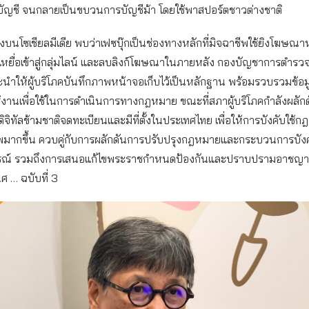
ดบัญชี จนกลายเป็นขบวนการบัญชีม้า โดยใช้พาสปอร์ตชาวต่างชาติ
บนโซเชียลมีเดีย พบว่าเฟซบุ๊กเป็นช่องทางหลักที่มิจฉาชีพใช้ยิงโฆษณ
เหยื่อเข้าสู่กลุ่มไลน์ และลบลิงก์โฆษณาในภายหลัง กองบัญชาการตำ
ะนำให้ผู้บริโภคบันทึกภาพหน้าจอเก็บไว้เป็นหลักฐาน พร้อมรวบรวมข้อม
้งานเพื่อใช้ในการดำเนินการทางกฎหมาย ขณะที่สภาผู้บริโภคกำลังผลักด
จิทัลข้ามชาติจดทะเบียนและมีที่ตั้งในประเทศไทย เพื่อให้การบังคับใช้ก
พมากขึ้น ควบคู่กับการผลักดันการปรับปรุงกฎหมายและกระบวนการบังคั
รณ์ รวมถึงการเสนอแก้ไขพระราชกำหนดป้องกันและปราบปรามอาชญ
ศ … ฉบับที่ 3