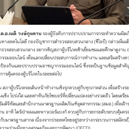
ต.อ.เนติ วงษ์กุหลาบ
รองผู้บังคับการปราบปรามการกระทำความผิดเกี
างเทคโนโลยี กองบัญชาการตำรวจสอบสวนกลาง (ซีไอบี) กล่าวเพิ่มเติ
รวจสอบสวนกลาง อยากเชิญสภาผู้บริโภคเข้าเยี่ยมชมและศึกษาดูงาน ณ
รรมออนไลน์ เพื่อแลกเปลี่ยนประสบการณ์การทำงาน และเสริมสร้างคว
ป้องกันและปราบปรามอาชญากรรมออนไลน์ ซึ่งจะเป็นฐานข้อมูลสำคั
ารคุ้มครองผู้บริโภคในระยะต่อไป
ม สภาผู้บริโภคจะเดินหน้าทำงานเชิงรุกควบคู่กับทุกภาคส่วน เพื่อสร้างร
เข้มแข็ง โปร่งใส และเท่าทันภัยไซเบอร์ที่เปลี่ยนแปลงอย่างรวดเร็ว โดยเตรี
มดิจิทัลและสำนักงานมาตรฐานผลิตภัณฑ์อุตสาหกรรม (สมอ.) เพื่อเฝ้าร
าน อาทิ ไดร์เป่าผมและพาวเวอร์แบงก์ ควบคู่กับการยกระดับระบบคุ้มครอ
งกับมาตรฐานสากล เนื่องจากประเทศไทยอยู่ระหว่างกระบวนการสมัครเป
่อความร่วมมือทางเศรษฐกิจและการพัฒนา (OECD)