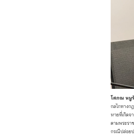
โสภณ หนูรั
กลไกทางกฎห
หายที่เกิด
ตามพระราชกำ
กรณีปล่อยป