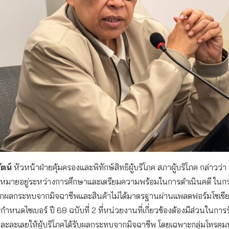
ตน์
หัวหน้าฝ่ายคุ้มครองและพิทักษ์สิทธิผู้บริโภค สภาผู้บริโภค กล่าวว่
มายอยู่ระหว่างการศึกษาและเตรียมความพร้อมในการดำเนินคดี ในกรณีที
จากผลกระทบจากมิจฉาชีพและสินค้าไม่ได้มาตรฐานผ่านแพลตฟอร์มโซเชียล
หนดไซเบอร์ ปี 68 ฉบับที่ 2 ที่หน่วยงานที่เกี่ยวข้องต้องมีส่วนในการ
ละละเลยให้ผู้บริโภคได้รับผลกระทบจากมิจฉาชีพ โดยเฉพาะกลุ่มโทร