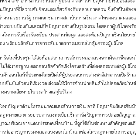
มหวัง
เลขาธิการสำนักงานสภาผู้บริโภค กล่าวว่า ปัญหาภัยไซเบอร์และสิน
นปัญหาที่มีความซับซ้อนและเกี่ยวข้องกับหลายภาคส่วน จึงจำเป็นต้อง
หว่างหน่วยงานรัฐ ภาคเอกชน ภาคสถาบันการเงิน ภาคโทรคมนาคมและ
่อสร้างระบบป้องกันและแก้ไขปัญหาอย่างเป็นรูปธรรม โดยสภาผู้บริโภคพร้
างในการรับเรื่องร้องเรียน ประสานข้อมูล และสะท้อนปัญหาเชิงนโยบาย
วข้อง พร้อมผลักดันการยกระดับมาตรการและกลไกคุ้มครองผู้บริโภค
ารือในที่ประชุม ได้สะท้อนสถานการณ์การหลอกลวงจากมิจฉาชีพออน
ไม่ได้มาตรฐาน ตลอดจนข้อจำกัดเชิงโครงสร้างที่ส่งผลกระทบต่อผู้บริโ
ินค้าออนไลน์ที่ประเทศไทยเปิดให้ผู้ประกอบการต่างชาติสามารถเปิดร้านค
บบยืนยันตัวตนที่เข้มงวด ส่งผลให้มีการจำหน่ายสินค้าไม่ปลอดภัยผ่าน
างความเสียหายในวงกว้างแก่ผู้บริโภค
ยังพบปัญหาด้านโทรคมนาคมและด้านการเงิน อาทิ ปัญหาซิมผีและซิมม้า 
องกฎหมายและกระบวนการลงทะเบียนซิมการ์ด ปัญหาการปล่อยสัญญา
าณบริเวณชายแดนประเทศเพื่อนบ้าน ที่ถูกใช้เป็นช่องทางสำคัญของแก
ในการก่ออาชญากรรมหลอกลวงออนไลน์ และช่องโหว่กฎหมายในการอนุ