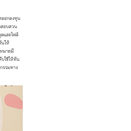
าหลอกลงทุน
รวจสอบสวน
ูลและไฟล์
ันให้
ฎหมายมี
บใช้ให้ทัน
ากรรมทาง