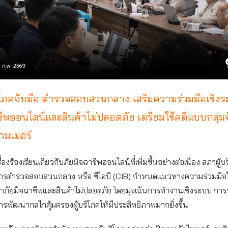
ิโภคจับมือ ตำรวจสอบสวนกลาง เสริมความร่วมมือเชิงร
ชีพออนไลน์และสินค้าไม่ปลอดภัย เตรียมใช้คดีแบบกลุ่ม
กมเมอร์
องร้องเรียนเกี่ยวกับภัยมิจฉาชีพออนไลน์ที่เพิ่มขึ้นอย่างต่อเนื่อง สภาผู้บ
ารตำรวจสอบสวนกลาง หรือ ซีไอบี (CIB) กำหนดแนวทางความร่วมมือ
าภัยมิจฉาชีพและสินค้าไม่ปลอดภัย โดยมุ่งเน้นการทำงานเชิงระบบ กา
ารพัฒนากลไกคุ้มครองผู้บริโภคให้มีประสิทธิภาพมากยิ่งขึ้น