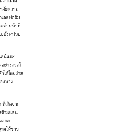
ค้าไม่ได้
อาศัยความ
แพลตฟอร์ม
อมทำหน้าที่
ไปยังหน่วย
ไลน์และ
ภคอย่างกรณี
้าได้โดยง่าย
ช่องทาง
ที่เกิดจาก
ณข้ามแดน
๊งคอล
ญาตให้ชาว