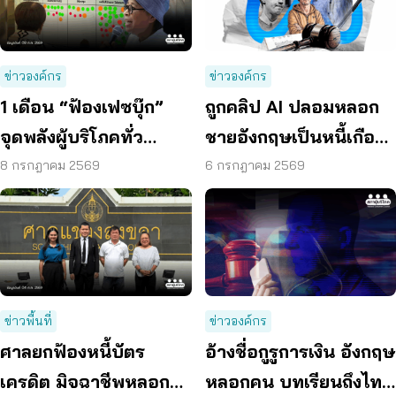
ข่าวองค์กร
ข่าวองค์กร
1 เดือน “ฟ้องเฟซบุ๊ก”
ถูกคลิป AI ปลอมหลอก
จุดพลังผู้บริโภคทั่ว
ชายอังกฤษเป็นหนี้เกือบ
ประเทศ ดันแพลตฟอร์ม
30 ปี ก่อน ผู้เสียหายรวม
8 กรกฎาคม 2569
6 กรกฎาคม 2569
ร่วมรับผิดชอบ
พลังฟ้องเมตา
ข่าวพื้นที่
ข่าวองค์กร
ศาลยกฟ้องหนี้บัตร
อ้างชื่อกูรูการเงิน อังกฤษ
เครดิต มิจฉาชีพหลอก
หลอกคน บทเรียนถึงไทย