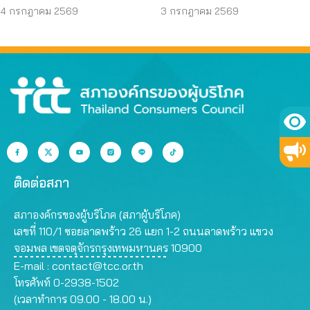
กดลิงก์ หลังสภาผู้บริโภค
ฟ้องแพลตฟอร์ม –
4 กรกฎาคม 2569
3 กรกฎาคม 2569
สงขลาช่วยสู้คดี
ธนาคาร
ติดต่อสภา
สภาองค์กรของผู้บริโภค (สภาผู้บริโภค)
เลขที่ 110/1 ซอยลาดพร้าว 26 แยก 1-2 ถนนลาดพร้าว แขวง
จอมพล เขตจตุจักรกรุงเทพมหานคร 10900
E-mail :
contact@tcc.or.th
โทรศัพท์ 0-2938-1502
(เวลาทำการ 09.00 - 18.00 น.)