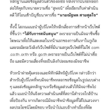
หลักฐานและข้อมูลส่วนตัวของเหยื่อ หลังจากนั้นจะหลอก
ล่อให้คุยกับทนายความชื่อ “สุพจน์” เพื่อเรียกเก็บค่าดำเนิน
คดี ให้โอนเข้าบัญชีธนาคารชื่อ
“นายณัฐพล สายสุดใจ”
ทั้งนี้ โสภณแนะนำผู้บริโภคให้หลีกเลี่ยงการเข้าหน้าเว็บไซต์
ที่ขึ้นว่า
“ได้รับการสนับสนุน”
เพราะอาจเป็นมิจฉาชีพซื้อ
โฆษณาเพื่อให้แสดงผลในหน้าแรกของการค้นหาในกูเกิล
และระมัดระวังลิงก์เว็บไซต์ที่มีนามสกุลเว็บไซต์ที่ไม่ใช่ .com
.co.th .or.th หรือ .go.th เพราะอาจเป็นเว็บไซต์ที่ไม่น่าเชื่อ
ถือ และมีความเสี่ยงที่จะเป็นลิงก์ปลอมของมิจฉาชีพ
หัวหน้าฝ่ายคุ้มครองและพิทักษ์สิทธิผู้บริโภค กล่าวอีกว่า
สำหรับผู้บริโภคที่พบมิจฉาชีพหลอกขอข้อมูลในรูปแบบต่าง
ๆ และส่งข้อมูลหลักฐานหรือข้อมูลส่วนตัวให้มิจฉาชีพไป
แล้ว แนะนำให้แจ้งความดำเนินคดีที่สถานีตำรวจใกล้บ้าน
เพื่อป้องกัน หากเกิดกรณีมิจฉาชีพนำข้อมูลที่ได้ไปแสวงหา
ผลประโยชน์โดยมิชอบ หรือนำไปแอบอ้างทำเรื่องที่ผิด