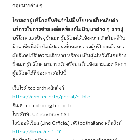
กฎหมายต่าง ๆ
โดย
สภาผู้บริโภคยืนยันว่าไม่มีนโยบายเรียกเก็บค่า
บริการในการช่วยเหลือหรือแก้ไขปัญหาต่าง ๆ จากผู้
บริโภค
และปัจจุบันสภาผู้บริโภคได้แจ้งความดำเนินคดีกับ
มิจฉาชีพที่สร้างไลน์ปลอมเพื่อหลอกลวงผู้บริโภคแล้ว หาก
ผู้บริโภคได้รับความเสียหาย หรือพบเห็นผู้ไม่หวังดีแอบอ้าง
ชื่อสภาผู้บริโภค สามารถร้องเรียนหรือแจ้งเบาะแสมาที่สภา
ผู้บริโภคได้ที่ช่องทางต่อไปนี้
เว็บไซต์ tcc.or.th คลิกลิงก์
https://crm.tcc.or.th/portal/public
อีเมล :
complaint@tcc.or.th
โทรศัพท์ : 02 2391839 กด 1
ไลน์ออฟิเชียล (Line Official) : @tccthailand คลิกลิงก์
https://lin.ee/uhDyO1U