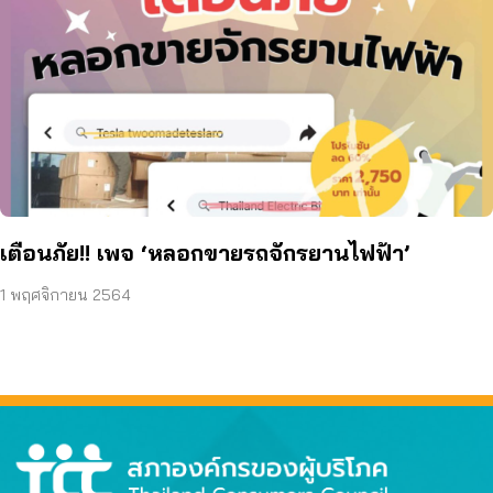
เตือนภัย!! เพจ ‘หลอกขายรถจักรยานไฟฟ้า’
1 พฤศจิกายน 2564