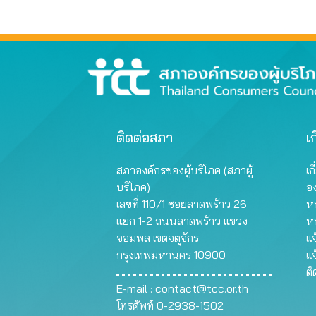
ติดต่อสภา
เก
สภาองค์กรของผู้บริโภค (สภาผู้
เก
บริโภค)
อ
เลขที่ 110/1 ซอยลาดพร้าว 26
หน
แยก 1-2 ถนนลาดพร้าว แขวง
ห
จอมพล เขตจตุจักร
แจ
กรุงเทพมหานคร 10900
แจ
ต
E-mail :
contact@tcc.or.th
โทรศัพท์ 0-2938-1502