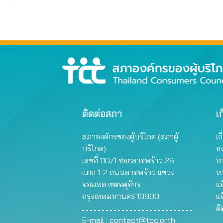
ติดต่อสภา
เก
สภาองค์กรของผู้บริโภค (สภาผู้
เก
บริโภค)
อ
เลขที่ 110/1 ซอยลาดพร้าว 26
หน
แยก 1-2 ถนนลาดพร้าว แขวง
ห
จอมพล เขตจตุจักร
แจ
กรุงเทพมหานคร 10900
แจ
ต
E-mail :
contact@tcc.or.th