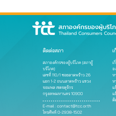
ติดต่อสภา
เก
สภาองค์กรของผู้บริโภค (สภาผู้
เก
บริโภค)
อ
เลขที่ 110/1 ซอยลาดพร้าว 26
หน
แยก 1-2 ถนนลาดพร้าว แขวง
ห
จอมพล เขตจตุจักร
แจ
กรุงเทพมหานคร 10900
แจ
ต
E-mail :
contact@tcc.or.th
โทรศัพท์ 0-2938-1502