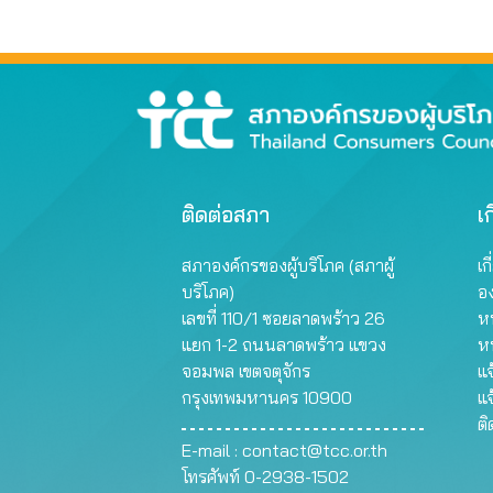
ติดต่อสภา
เก
สภาองค์กรของผู้บริโภค (สภาผู้
เก
บริโภค)
อ
เลขที่ 110/1 ซอยลาดพร้าว 26
หน
แยก 1-2 ถนนลาดพร้าว แขวง
ห
จอมพล เขตจตุจักร
แจ
กรุงเทพมหานคร 10900
แจ
ต
E-mail :
contact@tcc.or.th
โทรศัพท์ 0-2938-1502