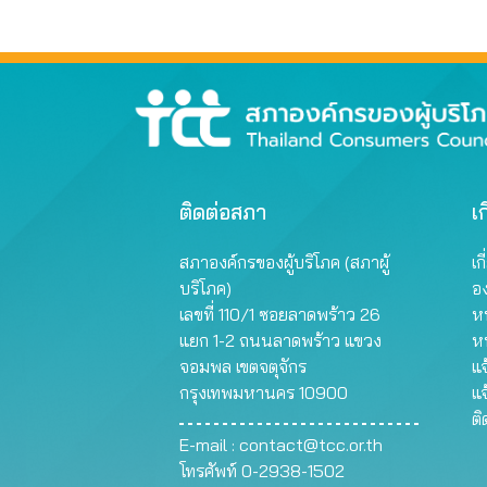
ติดต่อสภา
เก
สภาองค์กรของผู้บริโภค (สภาผู้
เก
บริโภค)
อ
เลขที่ 110/1 ซอยลาดพร้าว 26
หน
แยก 1-2 ถนนลาดพร้าว แขวง
ห
จอมพล เขตจตุจักร
แจ
กรุงเทพมหานคร 10900
แจ
ต
E-mail :
contact@tcc.or.th
โทรศัพท์ 0-2938-1502