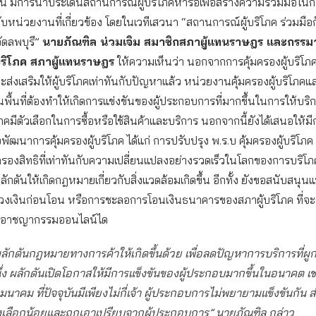
ัน มีการนำประเด็นสถานการณ์ผู้บริโภคหารือเพื่อสร้างความร่วมมือในกา
ับหน่วยงานที่เกี่ยวข้อง โดยในเวทีเสวนา “สถานการณ์ผู้บริโภค ร่วมมือกั
ัดลพบุรี”
นายภัณฑิล น่วมเจิม สมาชิกสภาผู้แทนราษฎร และกรรม
้บริโภค สภาผู้แทนราษฎร
ให้ความเห็นว่า นอกจากการคุ้มครองผู้บริโ
ส่งเสริมให้ผู้บริโภคเท่าทันกับปัญหาแล้ว หน่วยงานคุ้มครองผู้บริโภ
งในพื้นที่ต้องทำให้เกิดการแข่งขันของผู้ประกอบการที่มากขึ้นในการให้บริก
ริโภคมีตัวเลือกในการซื้อหรือใช้สินค้าและบริการ นอกจากนี้ยังได้เสนอให้ม
พัฒนาการคุ้มครองผู้บริโภค ได้แก่ การปรับปรุง พ.ร.บ คุ้มครองผู้บริโภ
มครองสิทธิที่เท่าทันกับความเปลี่ยนแปลงอย่างรวดเร็วในโลกของการบริโภ
ลักดันให้เกิดกฎหมายเกี่ยวกับสิ่งแวดล้อมเกิดขึ้น อีกทั้ง ยังขอสนับสนุน
งเงินก่อนโอน หรือการชะลอการโอนเงินธนาคารของสภาผู้บริโภค ที่จะช
ากอาชญากรรมออนไลน์ได
ลักดันกฎหมายทางการค้าให้เกิดขึ้นด้วย เพื่อลดปัญหาการบริการที่ผู
นึ่ง ผลักดันเปิดโอกาสให้มีการแข็งขันของผู้ประกอบมากขึ้นในอนาคต เช
มนาคม ที่ปัจจุบันมีเพียงไม่กี่เจ้า ผู้ประกอบการไม่พยายามแข็งขันกัน ส่
งเลือกน้อยและถูกเอาเปรียบจากผู้ประกอบการ” นายภัณฑิล กล่าว