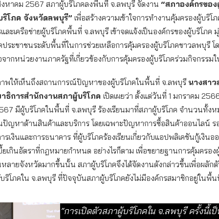
5 สิงหาคม 2567 สภาผู้บริโภคลงพื้นที่ จ.ลพบุรี จัดงาน
“สภาองค์กรของผู
ู้บริโภค จังหวัดลพบุรี”
เพื่อสร้างความเข้าใจการทำงานคุ้มครองผู้บริโภ
และเครือข่ายผู้บริโภคพื้นที่ จ.ลพบุรี เข้าจดแจ้งเป็นองค์กรของผู้บริโภค
คประชาชนระดับพื้นที่ในการช่วยเหลือการคุ้มครองผู้บริโภคชาวลพบุรี โด
จากหน่วยงานภาครัฐที่เกี่ยวข้องกับการคุ้มครองผู้บริโภคร่วมกิจกรรมในค
ภาพให้เห็นถึงสถานการณ์ปัญหาของผู้บริโภคในพื้นที่ จ.ลพบุรี
นางสาวส
ขาธิการสำนักงานสภาผู้บริโภค
เปิดเผยว่า ตั้งแต่วันที่ 1 มกราคม 256
 มีผู้บริโภคในพื้นที่ จ.ลพบุรี ร้องเรียนมาที่สภาผู้บริโภค จำนวนทั้งหม
็นปัญหาด้านสินค้าและบริการ โดยเฉพาะปัญหาการซื้อสินค้าออนไลน์ ร
รเงินและการธนาคาร ที่ผู้บริโภคร้องเรียนเกี่ยวกับแอปพลิเคชันกู้เงินออน
ี้ยเกินอัตราที่กฎหมายกำหนด อย่างไรก็ตาม เพื่อขยายฐานการคุ้มครองผู
ลายจังหวัดมากขึ้นนั้น สภาผู้บริโภคจึงได้จัดงานดังกล่าวขึ้นเพื่อผลักดั
บริโภคใน จ.ลพบุรี ที่ปัจจุบันสภาผู้บริโภคยังไม่มีองค์กรสมาชิกอยู่ในพื้นที่
“การเปิดตัวสภาผู้บริโภคใน จ.ลพบุรี ครั้งนี้เป็