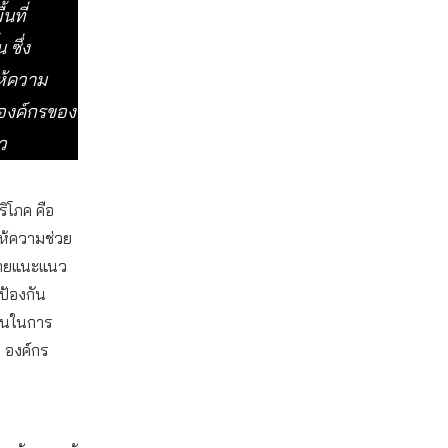
นที่
 ซึ่ง
ให้ความ
องค์กรของ
าว
ริโภค คือ
ให้ความช่วย
าค่ายแนะแนว
ป้องกัน
นุนในการ
น องค์กร