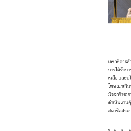
เลขาธิการสำ
การได้รับกา
เหลือ และนโ
โฆษณาเกินจ
มิจฉาชีพออ
ดำเนินงานคุ้
สมาชิกสามา