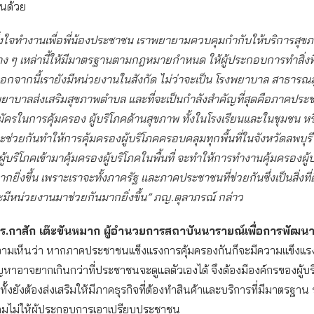
่นด้วย
นตั้งใจทำงานเพื่อพี่น้องประชาชน เราพยายามควบคุมกำกับให้บริการสุข
าง ๆ เหล่านี้ให้มีมาตรฐานตามกฎหมายกำหนด ให้ผู้ประกอบการทำสิ่งที่
กจากนี้เรายังมีหน่วยงานในสังกัด ไม่ว่าจะเป็น โรงพยาบาล สาธารณส
ยาบาลส่งเสริมสุขภาพตำบล และที่จะเป็นกำลังสำคัญที่สุดคือภาคประ
ัครในการคุ้มครอง ผู้บริโภคด้านสุขภาพ ทั้งในโรงเรียนและในชุมชน หรือ
จะช่วยกันทำให้การคุ้มครองผู้บริโภคครอบคลุมทุกพื้นที่ในจังหวัดลพบุร
ผู้บริโภคเข้ามาคุ้มครองผู้บริโภคในพื้นที่ จะทำให้การทำงานคุ้มครองผู้
ิ่งขึ้น เพราะเราจะทั้งภาครัฐ และภาคประชาชนที่ช่วยกันซึ่งเป็นสิ่งที่ดี
ะมีหน่วยงานมาช่วยกันมากยิ่งขึ้น” ภญ.ตุลาภรณ์ กล่าว
ร.กาสัก เต๊ะขันหมาก ผู้อำนวยการสถาบันนารายณ์เพื่อการพัฒนา
ามเห็นว่า หากภาคประชาชนแข็งแรงการคุ้มครองกันก็จะมีความแข็งแรงยิ่
ปัญหาอาจยากเกินกว่าที่ประชาชนจะดูแลตัวเองได้ จึงต้องมีองค์กรของผู้บ
ทั้งยังต้องส่งเสริมให้มีภาคธุรกิจที่ต้องทำสินค้าและบริการที่มีมาตรฐา
คุมไม่ให้ผู้ประกอบการเอาเปรียบประชาชน