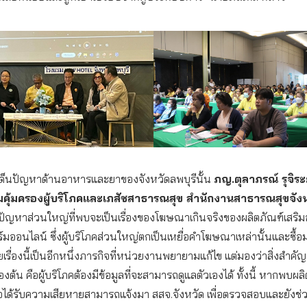
ด็นปัญหาด้านอาหารและยาของจังหวัดลพบุรีนั้น
ภญ.ตุลาภรณ์ รุจิร
่มคุ้มครองผู้บริโภคและเภสัชสาธารณสุข สำนักงานสาธารณสุขจังห
า ปัญหาส่วนใหญ่ที่พบจะเป็นเรื่องของโฆษณาเกินจริงของผลิตภัณฑ์เสริ
ออนไลน์ ซึ่งผู้บริโภคส่วนใหญ่ตกเป็นเหยื่อคำโฆษณาเหล่านั้นและซื้อ
ื่องนี้เป็นอีกหนึ่งภารกิจที่หน่วยงานพยายามแก้ไข แต่มองว่าสิ่งสำคัญที่
ื้องต้น คือผู้บริโภคต้องมีข้อมูลที่จะสามารถดูแลตัวเองได้ ทั้งนี้ หากพบผลิ
ได้รับความเสียหายสามารถแจ้งมา สสจ.จังหวัด เพื่อตรวจสอบและยังช่วย