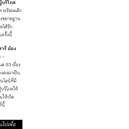
้บริโภค
ค พร้อมผลัก
 มุ่งขยายฐาน
ยได้รับ
รั้งนี้
ารี อ๋อง
6 –
ด 93 เรื่อง
องลงมาเป็น
ไลน์ที่มี
้บริโภคให้
นให้เกิด
นี้
นไปเพื่อ