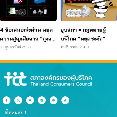
4 ข้อเสนอเร่งด่วน หยุด
ยุบสภา = กฎหมายผู้
ความสูญเสียจาก “ถุงลม
บริโภค “หยุดชะงัก”
ทาคาตะ”
16 กุมภาพันธ์ 2569
18 ธันวาคม 2568
ติดต่อสภา