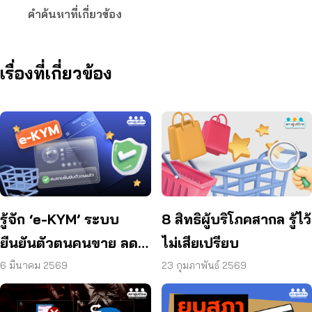
คำค้นหาที่เกี่ยวข้อง
เรื่องที่เกี่ยวข้อง
รู้จัก ‘e-KYM’ ระบบ
8 สิทธิผู้บริโภคสากล รู้ไว้
ยืนยันตัวตนคนขาย ลด
ไม่เสียเปรียบ
โกงออนไลน์
6 มีนาคม 2569
23 กุมภาพันธ์ 2569