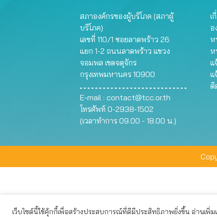
สภาองค์กรของผู้บริโภค (สภาผู้
เก
บริโภค)
อ
เลขที่ 110/1 ซอยลาดพร้าว 26
หน
แยก 1-2 ถนนลาดพร้าว แขวง
ห
จอมพล เขตจตุจักร
แจ
กรุงเทพมหานคร 10900
แจ
ต
E-mail :
contact@tcc.or.th
โทรศัพท์ 0-2938-1502
(เวลาทำการ 09.00 - 18.00 น.)
Copy
เว็บไซต์นี้ใช้คุ้กกี้เพื่อสร้างประสบการณ์ที่ดีมีประสิทธิภาพยิ่งขึ้น อ่านเพิ่
เว็บไซต์นี้ใช้คุกกี้เพื่อมอบประสบการณ์การใช้งานที่ดีให้แก่ท