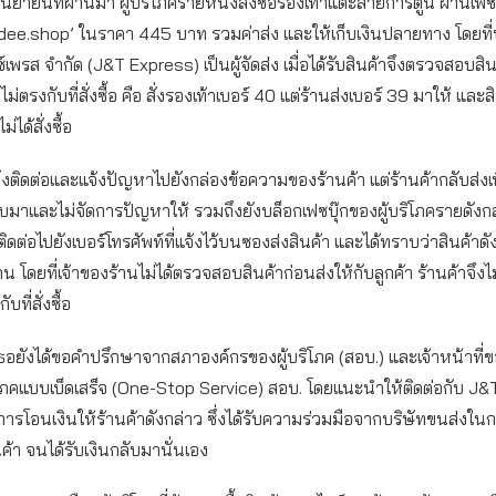
นยายนที่ผ่านมา ผู้บริโภครายหนึ่งสั่งซื้อรองเท้าแตะลายการ์ตูน ผ่านเฟ
aidee.shop’ ในราคา 445 บาท รวมค่าส่ง และให้เก็บเงินปลายทาง โดยที่บ
ซ์เพรส จำกัด (J&T Express) เป็นผู้จัดส่ง เมื่อได้รับสินค้าจึงตรวจสอบสิ
ม่ตรงกับที่สั่งซื้อ คือ สั่งรองเท้าเบอร์ 40 แต่ร้านส่งเบอร์ 39 มาให้ และสิน
ม่ได้สั่งซื้อ
ึงติดต่อและแจ้งปัญหาไปยังกล่องข้อความของร้านค้า แต่ร้านค้ากลับส่งเ
บมาและไม่จัดการปัญหาให้ รวมถึงยังบล็อกเฟซบุ๊กของผู้บริโภครายดังกล
ิดต่อไปยังเบอร์โทรศัพท์ที่แจ้งไว้บนซองส่งสินค้า และได้ทราบว่าสินค้าดั
 โดยที่เจ้าของร้านไม่ได้ตรวจสอบสินค้าก่อนส่งให้กับลูกค้า ร้านค้าจึงไ
บที่สั่งซื้อ
ธอยังได้ขอคำปรึกษาจากสภาองค์กรของผู้บริโภค (สอบ.) และเจ้าหน้าที่ข
ิโภคแบบเบ็ดเสร็จ (One-Stop Service) สอบ. โดยแนะนำให้ติดต่อกับ J
ับการโอนเงินให้ร้านค้าดังกล่าว ซึ่งได้รับความร่วมมือจากบริษัทขนส่งใ
นค้า จนได้รับเงินกลับมานั่นเอง