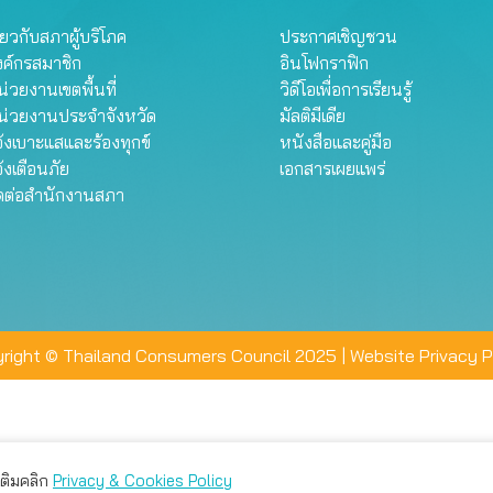
ี่ยวกับสภาผู้บริโภค
ประกาศเชิญชวน
งค์กรสมาชิก
อินโฟกราฟิก
่วยงานเขตพื้นที่
วิดีโอเพื่อการเรียนรู้
น่วยงานประจำจังหวัด
มัลติมีเดีย
้งเบาะแสและร้องทุกข์
หนังสือและคู่มือ
้งเตือนภัย
เอกสารเผยแพร่
ิดต่อสำนักงานสภา
right © Thailand Consumers Council 2025 |
Website Privacy P
มเติมคลิก
Privacy & Cookies Policy
่าน คุณสามารถเลือกตั้งค่าความเป็นส่วนตัวได้