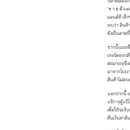
ปลายเดือนกั
‘ข า ย ดี k
แอนด์ที เอ็ก
พบว่า สินค้าไ
ยังเป็นลายที่ไ
จากนั้นเธอจ
เกอร์ตอบกลั
ต่อมาเธอจึงต
มาจากโรงงาน
สินค้าไม่ตรงกั
นอกจากนี้ เ
บริการผู้บร
เพื่อให้ระง
คืนเงินค่าสิ