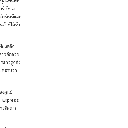
ซบุ๊กแฟนเพจ
ริษัท เจ
นค้าทันทีและ
ค้าที่ได้รับ
พียงสติก
่าวอีกด้วย
งกล่าวถูกส่ง
ม่ทราบว่า
องศูนย์
&T Express
นการติดตาม