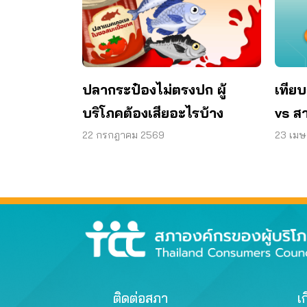
ปลากระป๋องไม่ตรงปก ผู้
เทียบ
บริโภคต้องเสียอะไรบ้าง
vs ส
22 กรกฎาคม 2569
23 เม
ติดต่อสภา
เก