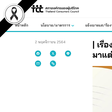
Skip
to
content
หน้าหลัก
นโยบาย/มาตรการ
แจ้งเบาะแส/ร้องท
| เรื
2 พฤศจิกายน 2564
มาแต