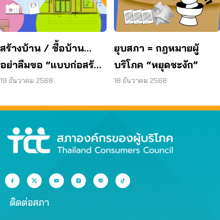
สร้างบ้าน / ซื้อบ้าน…
ยุบสภา = กฎหมายผู้
อย่าลืมขอ “แบบก่อสร้าง
บริโภค “หยุดชะงัก”
จริง” เสมอ!
19 ธันวาคม 2568
18 ธันวาคม 2568
ติดต่อสภา