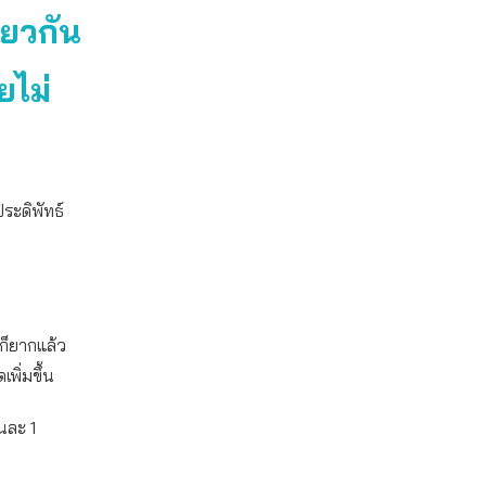
ยวกัน
ยไม่
ระดิพัทธ์
ก็ยากแล้ว
พิ่มขึ้น
นละ 1