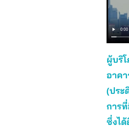
ผู้บร
อาคาร
(ประด
การท
ซึ่งได