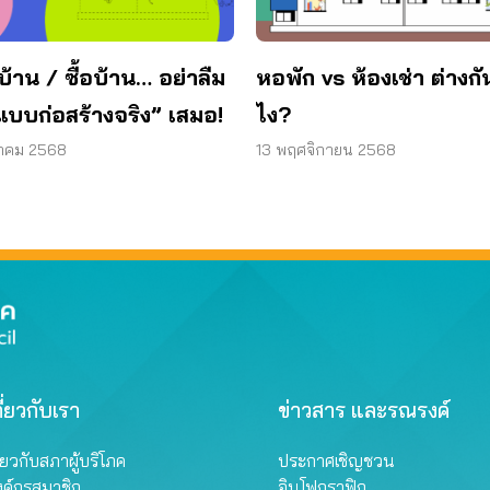
บ้าน / ซื้อบ้าน… อย่าลืม
หอพัก vs ห้องเช่า ต่างกั
แบบก่อสร้างจริง” เสมอ!
ไง?
วาคม 2568
13 พฤศจิกายน 2568
ี่ยวกับเรา
ข่าวสาร และรณรงค์
ี่ยวกับสภาผู้บริโภค
ประกาศเชิญชวน
งค์กรสมาชิก
อินโฟกราฟิก