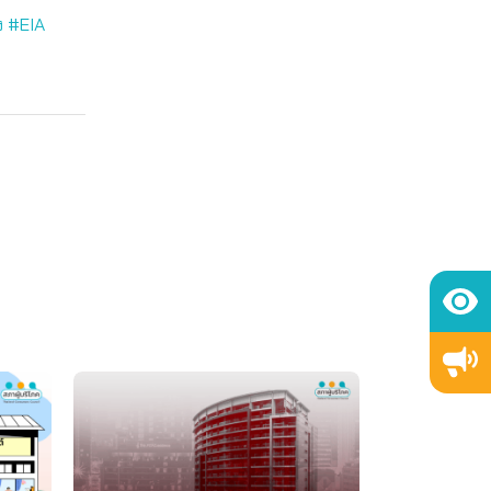
ง #EIA