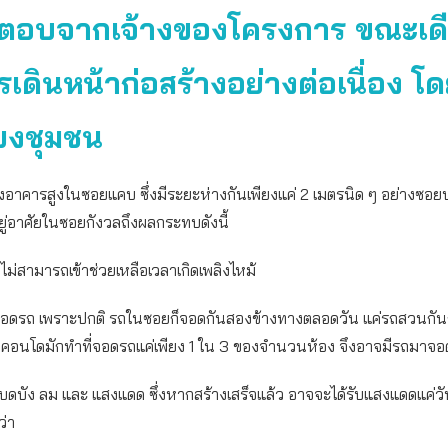
ำตอบจากเจ้างของโครงการ ขณะเดี
ารเดินหน้าก่อสร้างอย่างต่อเนื่อง โด
ียงชุมชน
งอาคารสูงในซอยแคบ ซึ่งมีระยะห่างกันเพียงแค่ 2 เมตรนิด ๆ อย่างซอยป
อยู่อาศัยในซอยกังวลถึงผลกระทบดังนี้
งไม่สามารถเข้าช่วยเหลือเวลาเกิดเพลิงไหม้
่จอดรถ เพราะปกติ รถในซอยก็จอดกันสองข้างทางตลอดวัน แค่รถสวนกัน
คอนโดมักทำที่จอดรถแค่เพียง 1 ใน 3 ของจำนวนห้อง จึงอาจมีรถมาจอดเ
บดบัง ลม และ แสงแดด ซึ่งหากสร้างเสร็จแล้ว อาจจะได้รับแสงแดดแค่วั
ว่า