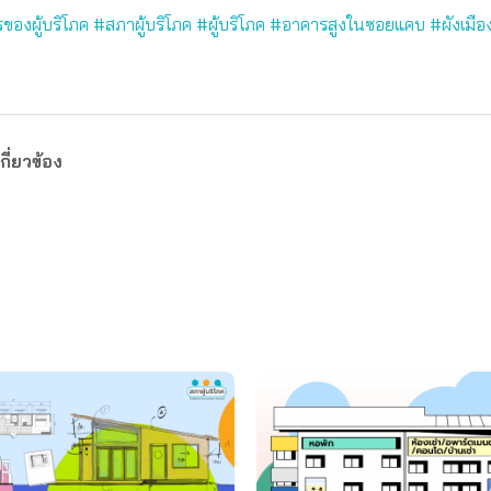
องผู้บริโภค #สภาผู้บริโภค #ผู้บริโภค #อาคารสูงในซอยแคบ #ผังเมือ
กี่ยวข้อง