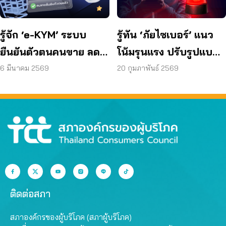
รู้จัก ‘e-KYM’ ระบบ
รู้ทัน ‘ภัยไซเบอร์’ แนว
ยืนยันตัวตนคนขาย ลด
โน้มรุนแรง ปรับรูปแบบ
โกงออนไลน์
ใหม่
6 มีนาคม 2569
20 กุมภาพันธ์ 2569
ติดต่อสภา
สภาองค์กรของผู้บริโภค (สภาผู้บริโภค)