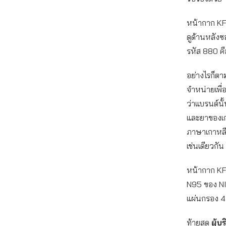
หน้ากาก KF
ดูด้านหลังซ
รหัส 880 คื
อย่างไรก็ตาม
จำหน่ายเพื่
ว่าแบรนด์นั
และยาของเ
ภาษาเกาหลีเ
เช่นเดียวกัน
หน้ากาก KF9
N95 ของ NI
แผ่นกรอง 4 
ท้ายสุด
ผู้บ