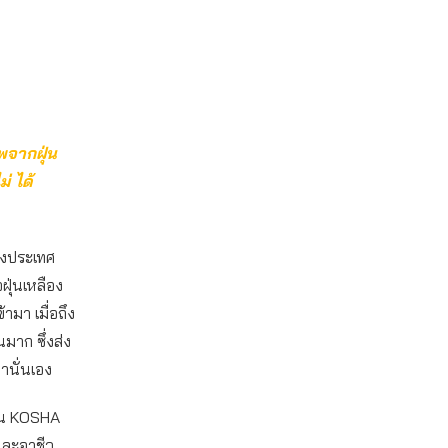
พจากฝุ่น
่ ได้
องประเทศ
ฝุ่นเหลือง
มา เมื่อถึง
มาก ซึ่งส่ง
มานั่นเอง
ฐาน KOSHA
และอาชีว