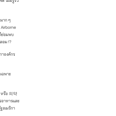
ด ไม่มีรูรั่ว
็กมาก ๆ
ด Airborne
มก็ย่อมพบ
ปลอม !?
สภาองค์กร
มีเฉพาะ
가 หรือ 의약
ารอาหารและ
ฐอเมริกา