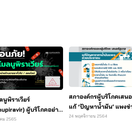
สภาองค์กรผู้บริโภคเสนอ 
นูพิราเวียร์
แก้ ‘ปัญหาน้ำมัน’ แพงช่
upiravir) ผู้บริโภคอย่า
ประชาชน
24 พฤศจิกายน 2564
ินเอง เสี่ยงอัตรายต่อ
าคม 2565
าพ