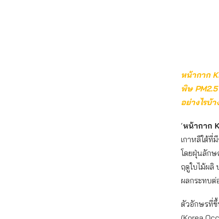
หน้ากาก KF
พิษ PM2.5 
อย่างไรบ้า
‘
หน้ากาก 
เกาหลีใต้ที่
โดยฝุ่นลักษ
ฤดูใบไม้ผลิ
ผลกระทบต่
ตัวอักษรที
(Korea Occ