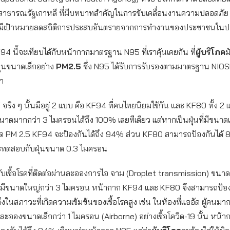
สาธารณรัฐเกาหลี ที่มีบทบาทสำคัญในการขับเคลื่อนงานความปลอดภัย
ยมีเป้าหมายลดสถิติการประสบอันตรายจากการทำงานของประชาชนในป
4 นี้จะเทียบได้กับหน้ากากมาตรฐาน N95 ที่เราคุ้นเคยกัน ที่
ผู้บริโภค
ม
ฝุ่นขนาดเล็กอย่าง
PM2.5
ซึ่ง N95 ได้รับการรับรองตามมาตรฐาน NIO
า
จริง ๆ นั้นมีอยู่ 2 แบบ คือ KF94 ที่คนไทยนิยมใช้กัน และ KF80 ทั้ง 
ขนาดมากกว่า 3 ไมครอนได้ถึง 100% เลยทีเดียว แต่หากเป็นฝุ่นที่มีขนาดเล
าด PM 2.5 KF94 จะป้องกันได้ถึง 94% ส่วน KF80 สามารถป้องกันได้
ทดสอบกับฝุ่นขนาด 0.3 ไมครอน
รับเชื้อโรคที่ติดต่อผ่านละอองการไอ จาม (Droplet transmission) ขน
ปมีขนาดใหญ่กว่า 3 ไมครอน หน้ากาก KF94 และ KF80 จึงสามารถป้อง
ในสภาวะที่เกิดความเข้มข้นของเชื้อโรคสูง เช่น ในห้องที่แออัด ผู้คนมา
่ในละอองขนาดเล็กกว่า 1 ไมครอน (Airborne) อย่างเชื้อโควิด-19 นั้น หน