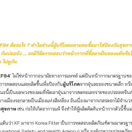
94 คืออะไร ? ทำไมช่วงนี้ผู้บริโภคหลายคนซื้อมาใส่ป้องกันสุขภา
กันบ่อยจัง … จะมีวิธีตรวจสอบว่าหน้ากากที่ซื้อมาเป็นของแท้หรือไม
ง ไปดูกัน
KF94
’ ไม่ใช่หน้ากากอนามัยทางการแพทย์ แต่เป็นหน้ากากมาตรฐานข
มีการทดสอบและผลิตขึ้นเพื่อป้องกัน
ผู้บริโภค
จากฝุ่นละอองขนาดเล็ก หรือ
ณะนี้เป็นผลพวงของลมที่พัดเอาฝุ่นมาจากเขตทะเลทรายของประเทศจีนเข้า
 บางเมืองจะกลายเป็นเมืองแห่งสีเหลือง อันเนื่องมาจากเกสรดอกไม้จำนวน
อ
สุขภาพ
เช่น ก่อให้เกิดอาการแพ้ จึงทำให้ผู้ผลิตคิดค้นหน้ากากตัวนี้ขี้น
่ขึ้นต้นว่า KF มาจาก Korea Filter เป็นการทดสอบผลิตภัณฑ์ตามมาตร
upational Safety and Health Agency) หรือ องค์กรความปลอดภัย