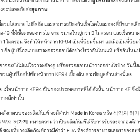
งกันได้ถึง 94% เทียบเท่าหน้ากาก N95 แต่ว่า
ผู้บริโภค
จะต้องใส่ให้มิดชิ
จึงจะปลอดภัยต่อ
สุขภาพ
ี่สวมใส่สบาย ไม่อึดอัด และสามารถป้องกันเชื้อโรคในละอองที่มีขนาดเล
ควิด-19 ที่มีเชื้อละอองการไอ จาม ขนาดใหญ่กว่า 3 ไมครอน และเชื้อขนา
า 1 ไมครอน จึงทำให้หน้ากาก KF94 เป็นที่นิยมขึ้นมา แต่เมื่อเป็นที่นิย
 คือ ผู้บริโภคแบบเราจะตรวจสอบได้อย่างไรว่าอันไหนแท้ หรืออันไหน
อาจจะยังไม่แน่ใจว่าจะต้องดู หรือตรวจสอบหน้ากากอย่างไรบ้าง วันนี้
คชวนผู้บริโภคไปเช็กหน้ากาก KF94 เบื้องต้น ตามข้อมูลด้านล่างนี้เลย
ย เมื่อหน้ากาก KF94 เป็นของประเทศเกาหลีใต้ ดังนั้น หน้ากาก KF จึง
าหลีเท่านั้น
ิโภคสังเกตบนซองผลิตภัณฑ์ จะมีคำว่า Made in Korea หรือ 식약처 허
약처 허가제 หมายความว่า เป็นผลิตภัณฑ์ได้รับการรับรองจากองค์ก
ี ขณะที่บางผลิตภัณฑ์อาจมีคำว่า FDA ที่องค์การอาหารและยาของสหรั