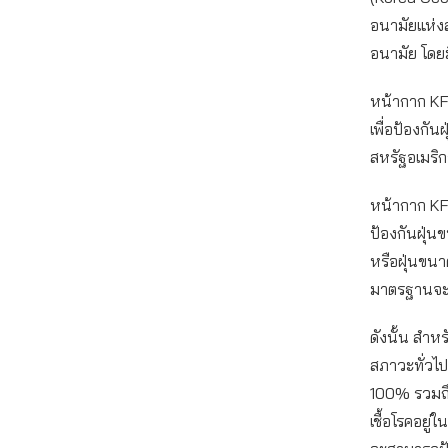
อนามัยแห่ง
อนามัย โด
หน้ากาก KF9
เพื่อป้องกัน
สหรัฐอเมริก
หน้ากาก KF 
ป้องกันฝุ่น
หรือฝุ่นขน
มาตรฐานจะ
ดังนั้น สำห
สภาวะทั่วไ
100% รวมถึง
เชื้อโรคอยู