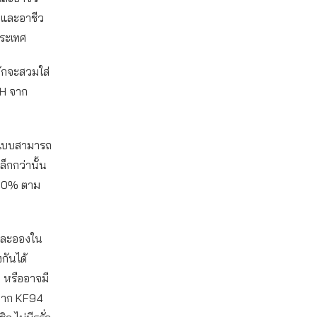
 และอาชีว
ระเทศ
ักจะสวมใส่
SH จาก
2 แบบสามารถ
็กกว่านั้น
 80% ตาม
าดละอองใน
กันได้
ก หรืออาจมี
้ากาก KF94