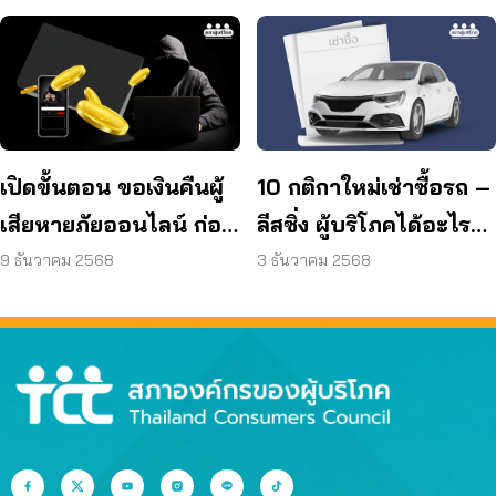
เปิดขั้นตอน ขอเงินคืนผู้
10 กติกาใหม่เช่าซื้อรถ –
เสียหายภัยออนไลน์ ก่อน
ลีสซิ่ง ผู้บริโภคได้อะไร
ใช้ร่างกฎกระทรวงคืน
เพิ่มบ้าง
9 ธันวาคม 2568
3 ธันวาคม 2568
เงินฯ