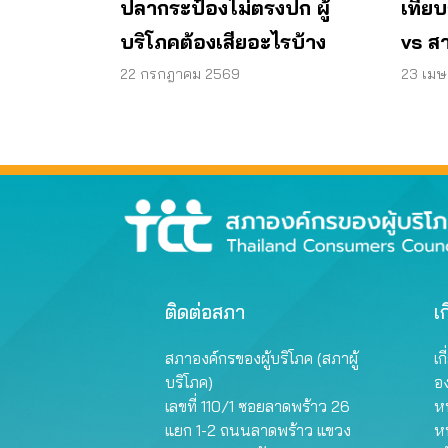
ปลากระป๋องไม่ตรงปก ผู้
เทียบ
บริโภคต้องเสียอะไรบ้าง
vs ส
22 กรกฎาคม 2569
23 เม
ติดต่อสภา
เก
สภาองค์กรของผู้บริโภค (สภาผู้
เก
บริโภค)
อ
เลขที่ 110/1 ซอยลาดพร้าว 26
หน
แยก 1-2 ถนนลาดพร้าว แขวง
ห