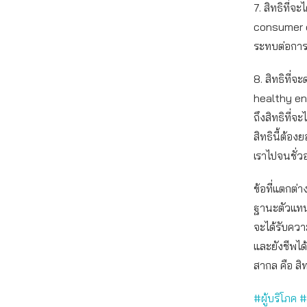
7. สิทธิที่จ
consumer edu
ระทบต่อการต
8. สิทธิที่
healthy env
ถึงสิทธิที่
สิทธินี้ต้อ
เราไปจนชั่ว
ข้อที่แตกต่า
ฐานะตัวแทนผู
จะได้รับความ
และยังชีพได้
สากล คือ ส
#ผู้บริโภค
#